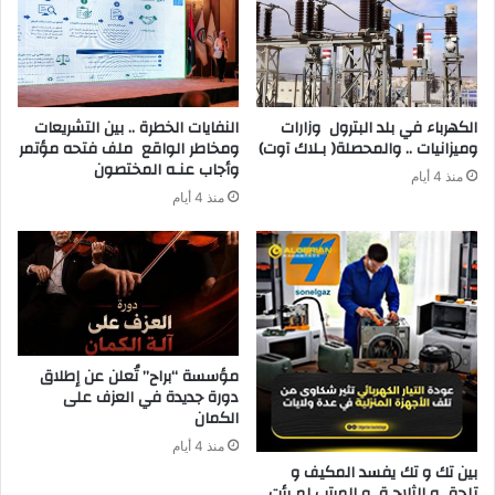
‬وميزانيات‭ .. ‬والمحصلة‭ )‬بـلاك‭ ‬آوت)
‬وأجاب‭ ‬عنـه‭ ‬المختصون
منذ 4 أيام
منذ 4 أيام
مؤسسة “براح” تُعلن عن إطلاق
دورة جديدة في العزف على
الكمان
منذ 4 أيام