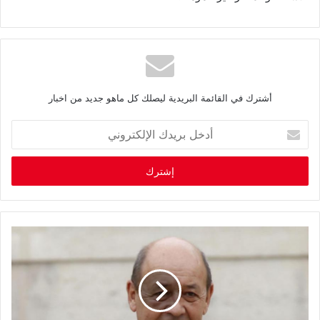
أشترك في القائمة البريدية ليصلك كل ماهو جديد من اخبار
أ
د
خ
ل
ب
ر
ي
د
ك
ا
ل
إ
ل