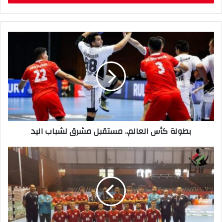
ب
ر
ي
د
ك
ا
ل
إ
ل
ك
ت
ر
بطولة كأس العالم.. مستقبل مشرق لشباب اليد
و
ن
ي