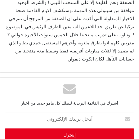
الصفقة
وتعم
الفايدة
إلا
على
المنتخب
الليبي
!
والشرط
الوحيد
موافقة
من
سيتولى
هذه
المهمة
.
وستكشف
الايام
القادمة
صحة
الاخبار
المتداولة
التي
أكدت
على
ان
الصفقة
من
المرجح
أن
تتم
في
تركيا
عن
طريق
احد
اللاعبين
السابقين
الطرف
الرئيس
في
الموضوع
!..
وتناوب
على
تدريب
منتخبنا
خلال
الخمس
سنوات
الأخيرة
حوالي
7
مدربين
كلهم
اتوا
بطرق
ملتوية
وآخرهم
المستقيل
حمدي
بطاو
الذي
لم
يصمد
إلا
لثلاث
مباريات
أفريقية
فقط
وسقط
معه
منتخبنا
من
حسابات
التأهل
لكان
الكوت
ديفوار
.
أشترك في القائمة البريدية ليصلك كل ماهو جديد من اخبار
أ
د
خ
ل