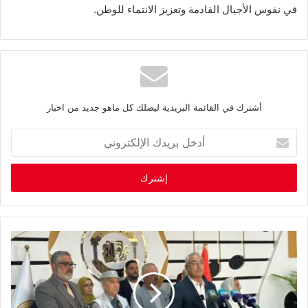
في نفوس الأجيال القادمة وتعزيز الانتماء للوطن.
أشترك في القائمة البريدية ليصلك كل ماهو جديد من اخبار
أ
د
خ
ل
ب
ر
ي
د
ك
ا
ل
إ