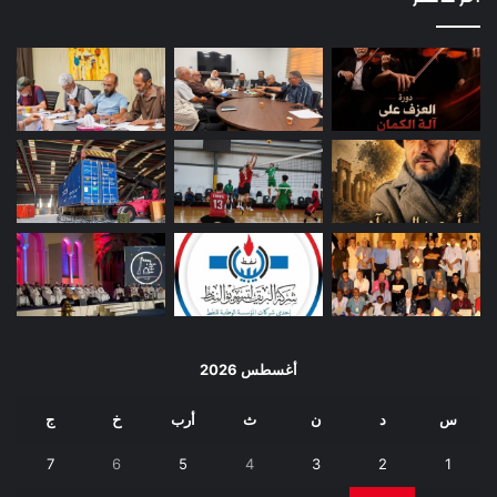
أغسطس 2026
س
د
ن
ث
أرب
خ
ج
7
6
5
4
3
2
1