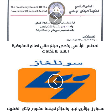
ك
ا
ل
إ
ل
ك
ت
ر
المجلس الرئاسي يخصص مبلغ مالي لصالح المفوضية
و
العليا للانتخابات
ن
ي
مسؤول جزائري: ليبيا والجزائر لديهما مشروع لإنتاج الكهرباء