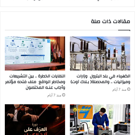
مقالات ذات صلة
‬وميزانيات‭ .. ‬والمحصلة‭ )‬بـلاك‭ ‬آوت)
‬وأجاب‭ ‬عنـه‭ ‬المختصون
منذ 7 أيام
منذ 7 أيام