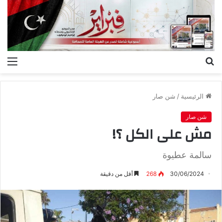
بحث
الق
عن
الرئيسية
/
شن صار
شن صار
مش على الكل ؟!
سالمة عطيوة
30/06/2024
268
أقل من دقيقة