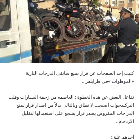
‬‮«‬الموطوات‮»‬‭ ‬في‭ ‬طرابلس‭ ..‬
‬الازدحام‭..‬
أحدهم‭ ‬علق‭ :‬