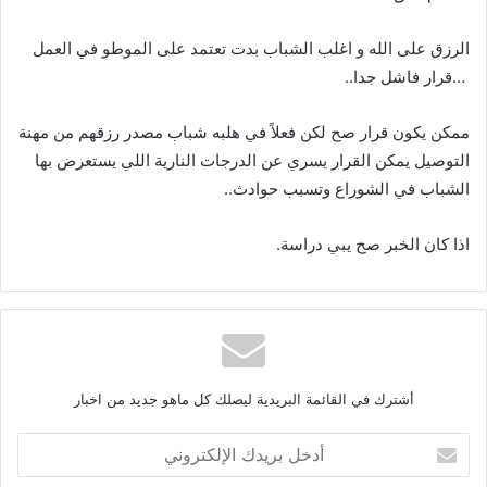
‬‮…‬‭ ‬قرار‭ ‬فاشل‭ ‬جدا‭..‬
‬الشباب‭ ‬في‭ ‬الشوراع‭ ‬وتسبب‭ ‬حوادث‭ ..‬
اذا‭ ‬كان‭ ‬الخبر‭ ‬صح‭ ‬يبي‭ ‬دراسة‭ .‬
أشترك في القائمة البريدية ليصلك كل ماهو جديد من اخبار
أ
د