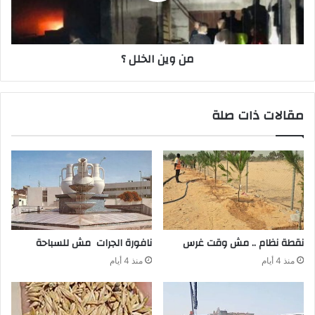
من وين الخلل ؟
مقالات ذات صلة
نقطة‭ ‬نظام‭ .. ‬مش‭ ‬وقت‭ ‬غرس
نافورة‭ ‬الجرات‭ ‬مش‭ ‬للسباحة‭ ‬
منذ 4 أيام
منذ 4 أيام