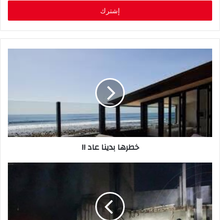
خ
ل
ب
ر
ي
د
ك
ا
ل
إ
ل
ك
ت
ر
خطرها بدينا عاد !!
و
ن
ي