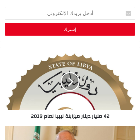
أ
د
خ
ل
ب
ر
ي
د
ك
ا
ل
إ
ل
ك
ت
ر
42 مليار دينار ميزاينة ليبيا لعام 2018
و
ن
ي