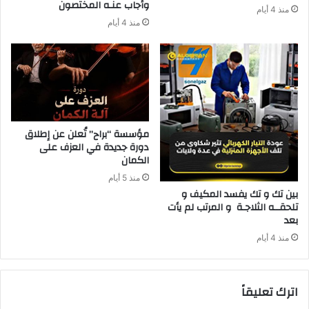
‬وأجاب‭ ‬عنـه‭ ‬المختصون
منذ 4 أيام
منذ 4 أيام
مؤسسة “براح” تُعلن عن إطلاق
دورة جديدة في العزف على
الكمان
منذ 5 أيام
‬بعد‭ ‬
منذ 4 أيام
اترك تعليقاً