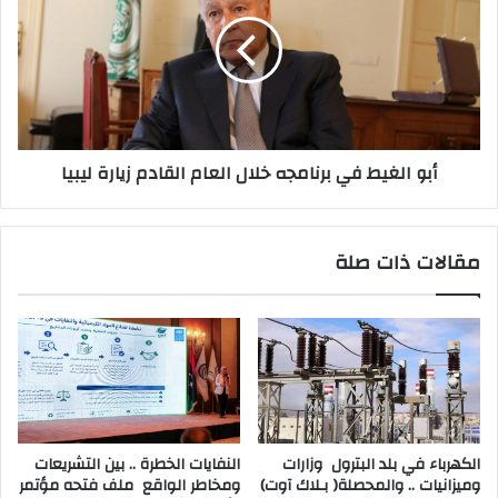
أبو الغيط في برنامجه خلال العام القادم زيارة ليبيا
مقالات ذات صلة
‬وميزانيات‭ .. ‬والمحصلة‭ )‬بـلاك‭ ‬آوت)