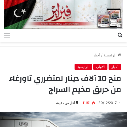
بحث
الق
عن
الرئيسية
/
أخبار
أخبار
الاولى
الرئيسية
منح 10 آلاف دينار لمتضرري تاورغاء
من حريق مخيم السراج
30/12/2017
1٬151
أقل من دقيقة