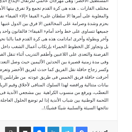
‬أحرقت‭ ‬حافلة‭ ‬فريق‭ ‬الخمس‭ ‬فى‭ ‬طريق‭ ‬عودته‭
‬التعصَّب،‭ ‬ويرفع‭ ‬من‭ ‬منسوب‭ ‬الكراهية‭
‬نتائجها‭ ‬السيئة‭ ‬والسلبية‭ ‬شيئًا‭ ‬فشيئًا‭..!.‬
فيسبوك
تويتر
لينكدإن
ماسنجر
مشاركة عبر البريد
طباعة