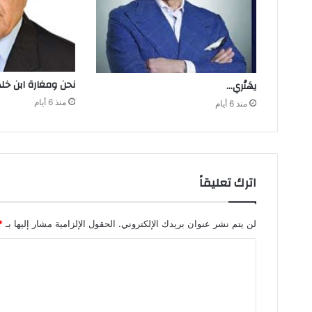
نحن‭ ‬ومغارة ابن‭ ‬خلدون
يهَتْري‭…‬
منذ 6 أيام
منذ 6 أيام
اترك تعليقاً
لن يتم نشر عنوان بريدك الإلكتروني.
الحقول الإلزامية مشار إليها بـ
*
ا
ل
ت
ع