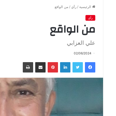
الرئيسية
/
رأي
/
من الواقع
رأي
من الواقع
علي العزابي
02/06/2024
فيسبوك
تويتر
لينكدإن
بينتيريست
مشاركة عبر البريد
طباعة