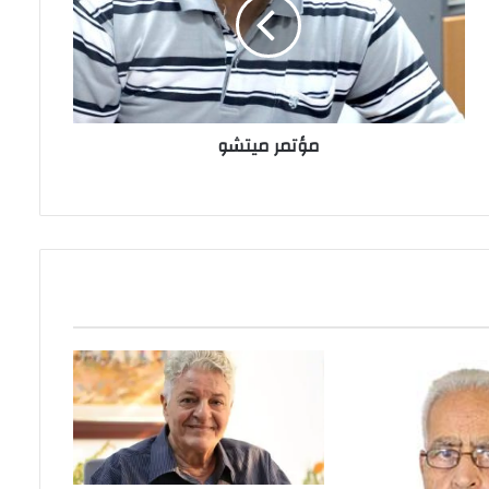
مؤتمر ميتشو