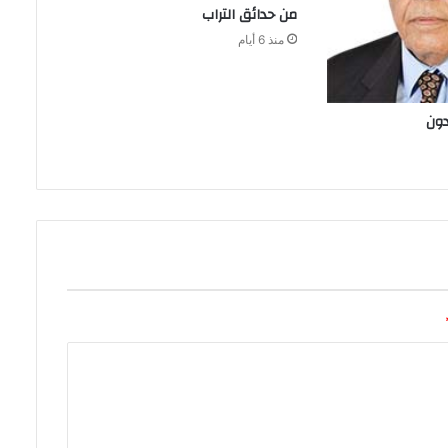
من‭ ‬حدائق‭ ‬التراب
منذ 6 أيام