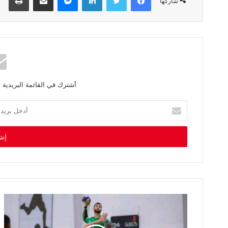
شاركها
أشترك في القائمة البريدية 
أ
د
خ
ل
ب
ر
ي
د
ك
ا
ل
إ