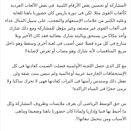
‬المشاركة‭ ‬أو‭ ‬تحسين‭ ‬بعض‭ ‬الأرقام‭ ‬الليبية‭
‬كألعاب‭ ‬القوى‭ ‬مثلا‭
‬مربع‭
‬المنافسات‭ ‬لأنه‭ ‬شارك‭ ‬وهو‭ ‬مصاب‭ ‬أو‭ ‬تعرض‭ ‬لإصابة‭!!‬
‬ترمى‭ ‬حجرًا‭ ‬فى‭ ‬المياه‭ ‬الراكدة‭!‬
‬الأسباب‭ ‬ومن‭ ‬يتحمل‭ ‬تبعاتها؟‭ .‬