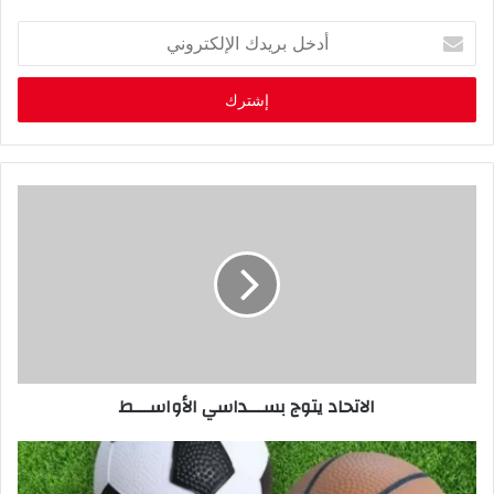
أ
د
خ
ل
ب
ر
ي
د
ك
ا
ل
إ
ل
ك
ت
ر
الاتحاد يتوج بســـداسي الأواســـط
و
ن
ي