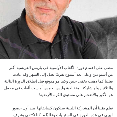
‬من‭ ‬أسبوعين‭ ‬وعلى‭ ‬بعد‭ ‬أسبوع‭ ‬تقريبًا‭ ‬تصل‭ ‬إلى‭ ‬الشهر‭ ‬وقد‭ ‬عادت‭
‬هو‭ ‬الأكبر‭ ‬والأضخم‭ ‬على‭ ‬مستوى‭ ‬الكرة‭ ‬الأرضية‭!‬
نعلم‭ ‬يقينا‭ ‬أن‭ ‬المشاركة‭ ‬الليبية‭ ‬ستكون‭ ‬كسابقاتها‭