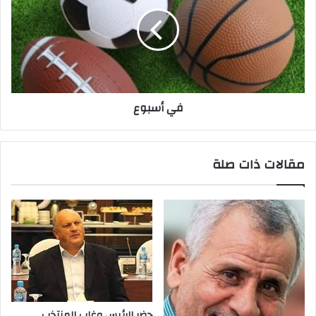
في أسبوع
مقالات ذات صلة
حضر‭ ‬الرئيس‭ ‬وغاب‭ ‬المنتخب