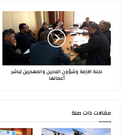
د
ك
ا
ل
إ
ل
ك
ت
ر
و
ن
لجنة الازمة وشؤون اللاجين والمهجرين تباشر
ي
أعمالها
مقالات ذات صلة