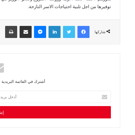
توفيرها من اجل تلبية احتياجات الاسر النازحة.
فيسبوك
تويتر
لينكدإن
ماسنجر
مشاركة عبر البريد
طباعة
شاركها
أشترك في القائمة البريدية 
أ
د
خ
ل
ب
ر
ي