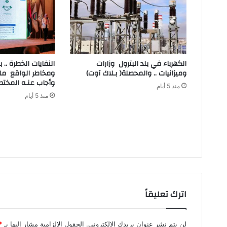
‬وميزانيات‭ .. ‬والمحصلة‭ )‬بـلاك‭ ‬آوت)
‬وأجاب‭ ‬عنـه‭ ‬المختصون
منذ 5 أيام
منذ 5 أيام
اترك تعليقاً
لن يتم نشر عنوان بريدك الإلكتروني.
الحقول الإلزامية مشار إليها بـ
*