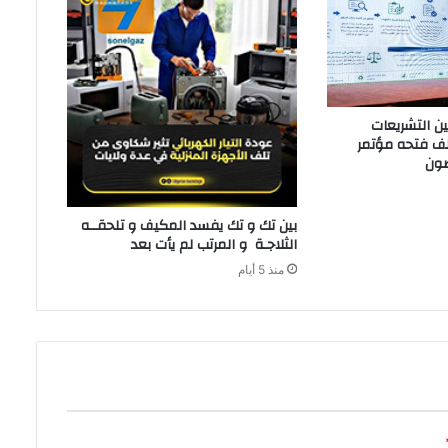
‬الثلاجـة‭ ‬و‭ ‬المرتب‭ ‬لم‭ ‬يأت‭ ‬بعد‭ ‬
منذ 5 أيام