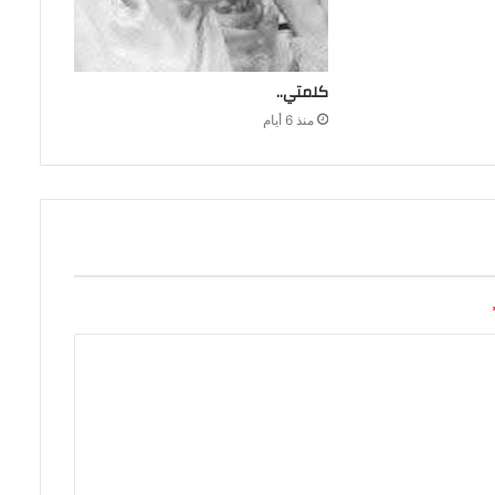
كلمتي‭..‬
منذ 6 أيام