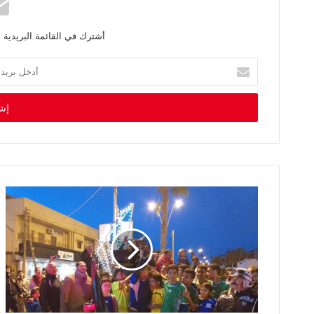
أشترك في القائمة البريدية 
أ
د
خ
ل
ب
ر
ي
د
ك
ا
ل
إ
ل
ك
ت
ر
و