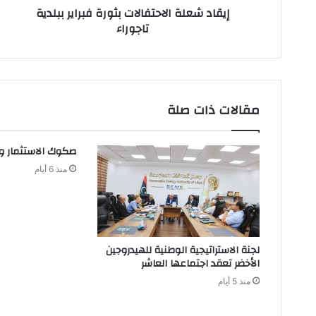
ن
إيقاد شعلة الاحتفالات بثورة فبراير ببلدية
ي
تاجوراء
مقالات ذات صلة
صكوك‭ ‬الاستثمار‭ ‬و‭ ‬القطاع‭ ‬المصرفي‭ ‬
منذ 6 أيام
لجنة الاستراتيجية الوطنية للهيدروجين
الأخضر تعقد اجتماعها العاشر
منذ 5 أيام