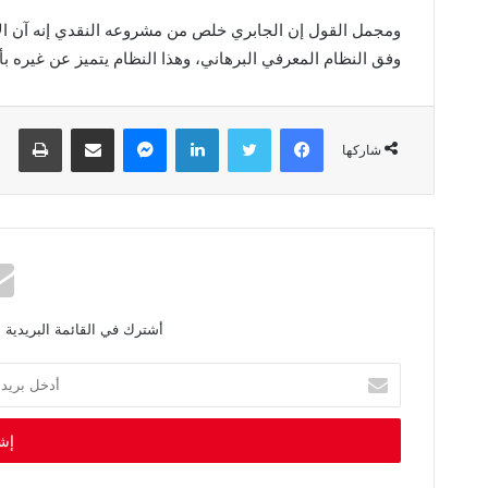
‬وفق‭ ‬النظام‭ ‬المعرفي‭ ‬البرهاني،‭ ‬وهذا‭ ‬النظام‭ ‬يتميز‭ ‬عن‭ ‬غيره‭ ‬بأنه‭ ‬ينتج‭ ‬المعرفة‭ ‬والأفكار،‭ ‬ولا‭ ‬يكتفي‭ ‬باستهلاك‭ ‬القديم‭ ‬منها‭.‬
فيسبوك
تويتر
لينكدإن
ماسنجر
مشاركة عبر البريد
طباعة
شاركها
أشترك في القائمة البريدية 
أ
د
خ
ل
ب