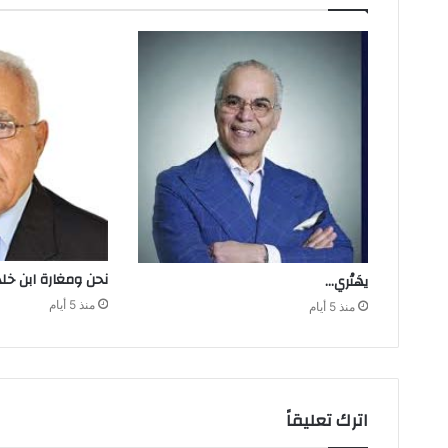
نحن‭ ‬ومغارة ابن‭ ‬خلدون
يهَتْري‭…‬
منذ 5 أيام
منذ 5 أيام
اترك تعليقاً