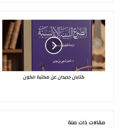
ر
ي
د
ك
ا
ل
إ
ل
ك
ت
ر
و
ن
كتابان جديدان عن مكتبة الكون
ي
مقالات ذات صلة