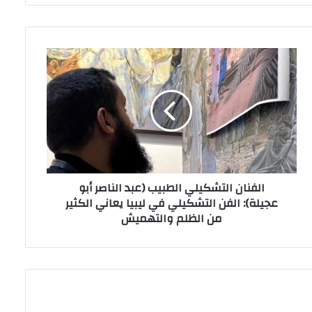
الفنان التشكيلي الطبيب (عبد الناصر أبو
عجيلة): الفن التشكيلي في ليبيا يعاني الكثير
من الظلم والتهميش