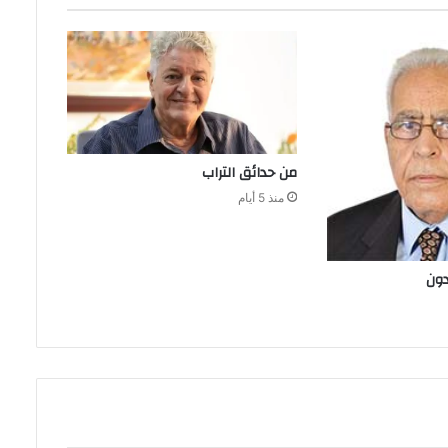
من‭ ‬حدائق‭ ‬التراب
منذ 5 أيام