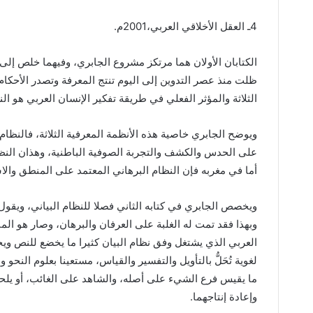
4ـ‭ ‬العقل‭ ‬الأخلاقي‭ ‬العربي،2001م‭.‬
‬الثلاثة‭ ‬والمؤثر‭ ‬الفعلي‭ ‬في‭ ‬طريقة‭ ‬تفكير‭ ‬الإنسان‭ ‬العربي‭ ‬هو‭ ‬النظام‭ ‬الأول‭: ‬البيان‭.‬
‬أما‭ ‬في‭ ‬مغربه‭ ‬فإن‭ ‬النظام‭ ‬البرهاني‭ ‬المعتمد‭ ‬على‭ ‬المنطق‭ ‬والاستدلال‭ ‬العقلي‭ ‬كان‭ ‬هو‭ ‬الغالب،‭ ‬وكان‭ ‬يمثله‭ ‬قديما‭ ‬ابن‭ ‬رشد‭.‬
‬وإعادة‭ ‬إنتاجهما‭.‬