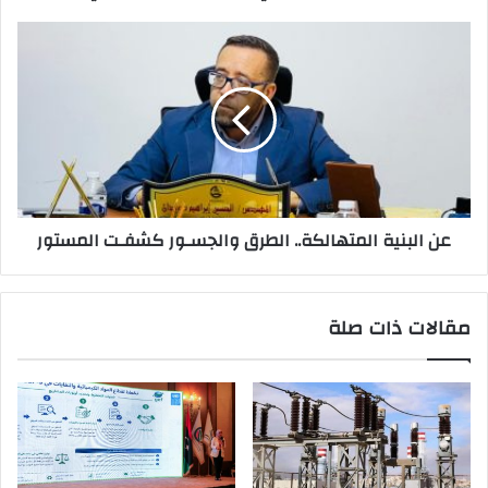
ن
ي
عن البنية المتهالكة.. الطرق والجسـور كشفـت المستور
مقالات ذات صلة