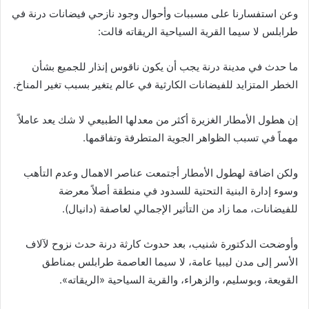
وعن استفسارنا على مسببات وأحوال وجود نازحي فيضانات درنة في
طرابلس لا سيما القرية السياحية الريقاته قالت
:
ما حدث في مدينة درنة يجب أن يكون ناقوس ا
نذار للجميع بشا
ن
الخطر المتزايد للفيضانات الكارثية في عالم يتغير بسبب تغير المناخ
.
إن هطول الأمطار الغزيرة ا
كثر من معدلها الطبيعي لا شك يعد عاملاً
مهماً في تسبب الظواهر الجوية المتطرفة وتفاقمها
.
ولكن اضافة لهطول الأمطار ا
جتمعت عناصر الاهمال وعدم التا
هب
وسوء ا
دارة البنية التحتية للسدود في منطقة ا
صلاً معرضة
للفيضانات، مما زاد من التا
ثير الإجمالي لعاصفة
(
دانيال
).
وا
وضحت الدكتورة شنيب، بعد حدوث كارثة درنة حدث نزوح لآلاف
الأسر ا
لى مدن ليبيا عامة، لا سيما العاصمة طرابلس بمناطق
القويعة، وبوسليم، والزهراء، والقرية السياحية
«
الريقاته
»
.