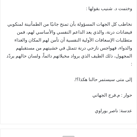
وختمت د
.
شنيب بقولها
:
نخاطب كل الجهات المسو
ولة با
ن تمنح جانبًا من الطما
نينة لمنكوبي
فيضانات درنة، والذي يعد الداعم النفسي والأساسي لهم، فمن
متطلبات الإسعافات الأولية النفسية ا
ن تا
من لهم المكان والغذاء
والدواء، فهواجس نازحي درنة تتمثل في خشيتهم من مستقبلهم
المجهول، ذلك الطيف الذي يرواد مخيلاتهم دائماً، ولسان حالهم يردّد
:
ا
لى متى سيستمر حالنا هكذا؟
!.
حوار
:
م
.
فرج الجهاني
عدسة
:
ناصر بوراوي