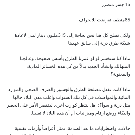
15
جسر متضرر
65
منطقة تعرضت للانجراف
ولكي نصلح كل هذا نحن بحاجة إلى
315
مليون دينار ليبي لاعادة
شبكة طرق درنة إلى سابق عهدها
ماذا كنا سنخسر لو لو عمرنا الطرق بأسس صحيحة، وعالجنا
المتهالك وانشأنا الجديد بدلاً من كل هذه الخسائر المادية،
والمعنوية؟
.
ماذا كانت تفعل مصلحة الطرق والجسور والصرف الصحي والموارد
المائية والمواصلات في كل تلك السنوات واغلب مدن البلاد حالها
مثل درنة واسوأ؟؛
هل ننتظر كوارث أخرى ليقتصر الأمر على الحصر
والبكاء ووضع أرقام وميزانيات أم أن هذه البلاد لا تعنينا
.
حالات، واضطرابات ما بعد الصدمة، تمثل ا
عراضاً وا
زمات نفسية