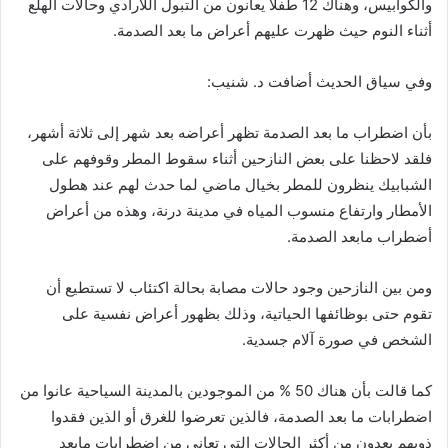
والكوابيس، وهناك
12
طفلاً يعانون من التبول اللارادي وحالات الهلع
ا
ثناء النوم حيث ظهرت عليهم ا
عراض ما بعد الصدمة
.
وفي سياق الحديث ا
ضافت د
.
شنيب
:
با
ن اضطراب ما بعد الصدمة تظهر ا
عراضه بعد شهر إلى ثلاثة ا
شهر،
فلقد لاحظنا على بعض النازحين أثناء سقوط المطر وقوفهم على
الشبابيك ينظرون للمطر بخيال ماضي لما حدث لهم عند هطول
الأمطار وارتفاع منسوب المياه في مدينة درنة، وهذه من أعراض
ا
ضطراب مابعد الصدمة
.
ومن بين النازحين وجود حالات مصابة بحالة اكتئاب لا تستطيع ا
ن
تقوم حتى بوظائفها الحياتية، وذلك بظهور ا
عراض نفسية على
الشخص في صورة ا
لام جسدية
.
كما قالت با
ن هناك
50
%
من الموجودين بالمدينة السياحية عانوا من
اضطرابات ما بعد الصدمة، فالذين تعرضوا للغرق ا
و الذين فقدوا
ذويهم يعدون من ا
كثر الحالات التي تعاني من اضطرابات مابعد