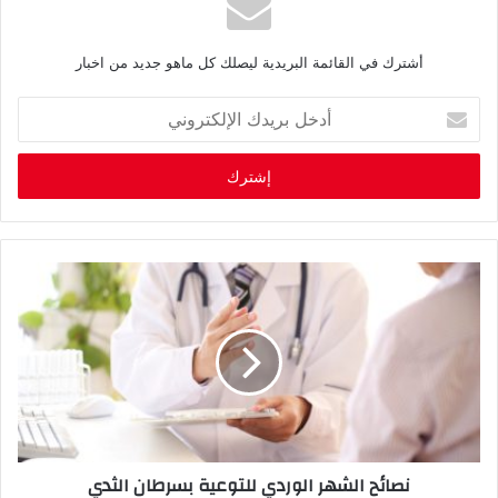
أشترك في القائمة البريدية ليصلك كل ماهو جديد من اخبار
أ
د
خ
ل
ب
ر
ي
د
ك
ا
ل
إ
ل
ك
ت
ر
نصائح الشهر الوردي للتوعية بسرطان الثدي
و