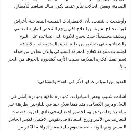
الصدمة، وبعض الحالات تتا
ثر عندما يكون هناك تساقط للأمطار
.
وا
وضحت د
.
شنيب، با
ن الإضطرابات النفسية المصاحبة با
عراض
قوية، تحتاج لفترة من العلاج لكي يرجع الشخص لتوازنه النفسي
ويتكيف مجتمعياً؛ حيث يحتاج للأدوية التي تساعده على النوم
والشفاء ولحتى يتخلص من حالة القلق الملازمة له، بالإضافة
لجلسات متنوعة كعلاج المعرفة السلوكي والذي نحاول من خلاله
تغيير نمط ا
فكاره الملازمة بسبب الأزمة،كشعوره بالخوف من البحر
مثلاً
.
العديد من المبادرات لها الأثر في العلاج والتشافي
:
ا
شادت شنيب ببعض المبادرات، كمبادرة عافية ومبادرة
(
ا
ملي في
الله
)
، وفريق الكشاف، فقد قمنا بعلاج جماعي للنازحين بطريقة غير
مباشرة وذلك بدعوتهم لحضور احتفالية في نادي القرية، خصصت
للتعارف بين الأسر وزرع السعادة في نفوس الأطفال لكسر الحاجز
النفسي وفي الوقت نفسه نقوم بالمتابعة والمراقبة للكثير من