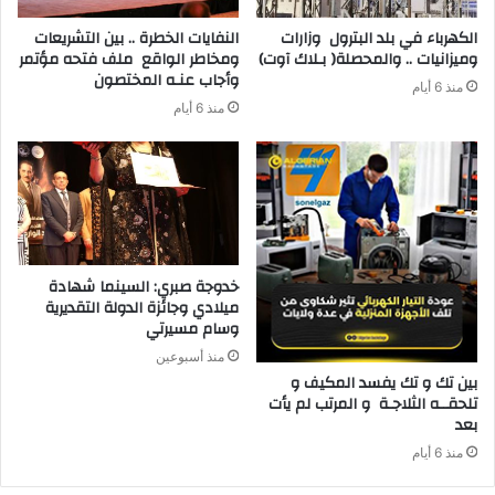
‬وميزانيات‭ .. ‬والمحصلة‭ )‬بـلاك‭ ‬آوت)
‬وأجاب‭ ‬عنـه‭ ‬المختصون
منذ 6 أيام
منذ 6 أيام
خدوجة صبري: السينما شهادة
ميلادي وجائزة الدولة التقديرية
وسام مسيرتي
منذ أسبوعين
‬بعد‭ ‬
منذ 6 أيام