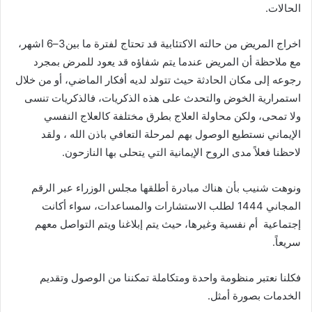
الحالات
.
اخراج المريض من حالته الاكتئابية قد تحتاج لفترة ما بين
3
–
6
اشهر،
مع ملاحظة ا
ن المريض عندما يتم شفاؤه قد يعود للمرض بمجرد
رجوعه إلى مكان الحادثة حيث تتولد لديه ا
فكار الماضي، ا
و من خلال
استمرارية الخوض والتحدث على هذه الذكريات، فالذكريات تنسى
ولا تمحى، ولكن محاولة العلاج بطرق مختلفة كالعلاج النفسي
الإيماني نستطيع الوصول بهم لمرحلة التعافي باذن الله ، ولقد
لاحظنا فعلاً مدى الروح الإيمانية التي يتحلى بها النازحون
.
ونوهت شنيب با
ن هناك مبادرة ا
طلقها مجلس الوزراء عبر الرقم
المجاني
1444
لطلب الاستشارات والمساعدات، سواء أكانت
ا
جتماعية
أم نفسية وغيرها، حيث يتم ا
بلاغنا ويتم التواصل معهم
سريعاً
.
فكلنا نعتبر منظومة واحدة ومتكاملة تمكننا من الوصول وتقديم
الخدمات بصورة ا
مثل
.