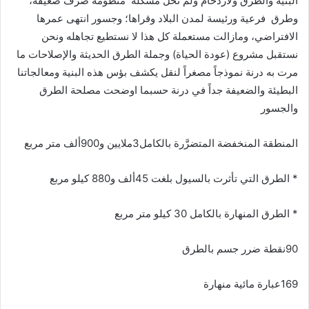
البنية والطرق ولازدحام ولم تحل مشكلة
منظومة صرف ضعيفة،
وطرق
فرعية ورئيسة لمدن البلاد وقراها؛ وجسور انتهى عمرها
الافتراضي، ومازالت مستعملة كل هذا لا نستطيع تجاهله ونحن
نستقبل مشروع
(
عودة الحياة
)
وجملة الطرق الحديثة والإصلاحات ما
مرت به درنة نموذجاً مصغراً لنقل يكشف بؤس هذه البنية ومعالجاتنا
البطيئة والضعيفة جداً في درنة حسبما اوضحت مصلحة الطرق
والجسور
المنطقة المنخفضة المتضرَّرة بالكامل
3
ملايين و
900
ألف متر مربع
*
الطرق التي تأثرت بالسيول بلغت
45
ألف و
880
كيلو مربع
*
الطرق المنهارة بالكامل
30
كيلو متر مربع
90
نقطة ضرر جسم بالطرق
169
عبارة مائية منهارة