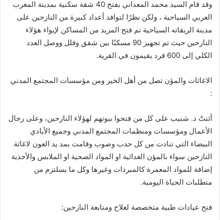
وقد قام السيد محمد المعداني بفتح
40
شقة سكنية بمدينة المغرب
العربي السياحية ، ولكن نظرًا لتوافد ا
عداد كبيرة من النازحين على
مدينة الريقاته السياحية تم فتح المزيد من المساكن لإيواء هو
لاء
النازحين حيث تم تجهيز
90
مسكنًا بين شقق وفلل ووصل العدد
الكلي إلى
600
فرد يقيمون في القرية
.
الاغاثات والمؤن تصل من ا
هل الخير ومن مو
سسات المجتمع المدني
:
ا
ثنتْ د
.
شنيب على كل من فتحوا بيوتهم لهو
لاء النازحين، وعلى رجال
الأعمال ومو
سسات ومنظمات المجتمع المدني وجميع الأيادي
البيضاء التي تنادت من كل حدب وصوب وقامت بمد يد العون لاغاثة
النازحين سواء بالمو
ن الغدائية او المواد الصحية او الملابس والأحذية
ا
ضافة للمواد المعمرة كالمبردات وغيرها وكل ما يسلتزم من
متطلبات الحياة اليومية
.
فتح عيادات طبية متخصصة لعلاج ومتابعة النازحين
: