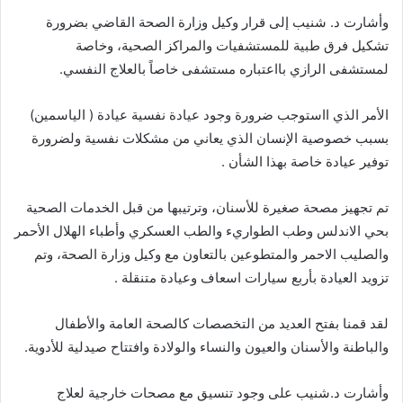
وا
شارت د
.
شنيب إلى قرار وكيل وزارة الصحة القاضي بضرورة
تشكيل فرق طبية للمستشفيات والمراكز الصحية، وخاصة
لمستشفى الرازي با
ا
عتباره مستشفى خاصاً بالعلاج النفسي
.
الأمر الذي ا
ا
ستوجب ضرورة وجود عيادة نفسية عيادة
(
الياسمين
)
بسبب خصوصية الإنسان الذي يعاني من مشكلات نفسية ولضرورة
توفير عيادة خاصة بهذا الشا
ن
.
تم تجهيز مصحة صغيرة للأسنان، وترتيبها من قبل الخدمات الصحية
بحي الاندلس وطب الطواريء والطب العسكري وا
طباء الهلال الأحمر
والصليب الاحمر والمتطوعين بالتعاون مع وكيل وزارة الصحة، وتم
تزويد العيادة با
ربع سيارات اسعاف وعيادة متنقلة
.
لقد قمنا بفتح العديد من التخصصات كالصحة العامة والأطفال
والباطنة والأسنان والعيون والنساء والولادة وافتتاح صيدلية للأدوية
.
وا
شارت د
.
شنيب على وجود تنسيق مع مصحات خارجية لعلاج