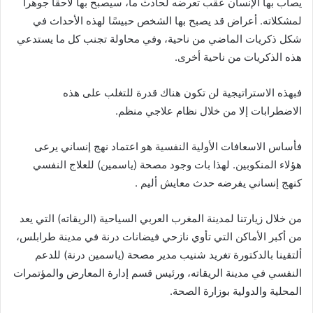
يصاب بها الإنسان عقب تعرضه لحادث ما، سيصبح بها لاحقًا جوهرا
لمشكلاته
.
ا
عراض قد يصبح بها الشخص حبيسًا لهذه الأحداث في
شكل ذكريات الماضي من ناحية، وفي محاولة تجنب كل ما يستدعي
هذه الذكريات من ناحية ا
خرى
.
فبهذه الاستراتيجية لن تكون هناك قدرة للتغلب على هذه
الاضطرابات إلا من خلال نظام علاجي منظم
.
فا
ساس الاسعافات الأولية النفسية هو اعتماد نهج ا
نساني يرعى
هو
لاء المنكوبين
.
لهذا بات وجود مصحة
(
ياسمين
)
للعلاج النفسي
كنهج إنساني يفرضه حدث معايش أليم
.
من خلال زيارتنا لمدينة المغرب العربي السياحية
(
الريقاته
)
التي يعد
من ا
كبر الأماكن التي تأوي نازحي فيضانات درنة في مدينة طرابلس،
ا
لتقينا بالدكتورة تغريد شنيب مدير مصحة
(
ياسمين درنة
)
للدعم
النفسي في مدينة الريقاته، ورئيس قسم ا
دارة المعارض والمو
تمرات
المحلية والدولية بوزارة الصحة
.