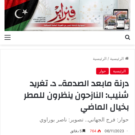
بحث
الق
عن
الرئيسية
/
الرئيسية
الرئيسية
حوار
درنة مابعد الصدمة.. د. تغريد
شنيب: النازحون ينظرون للمطر
بخيال الماضي
حوار: فرج الجهاني.. تصوير: ناصر بوراوي
06/11/2023
764
5 دقائق