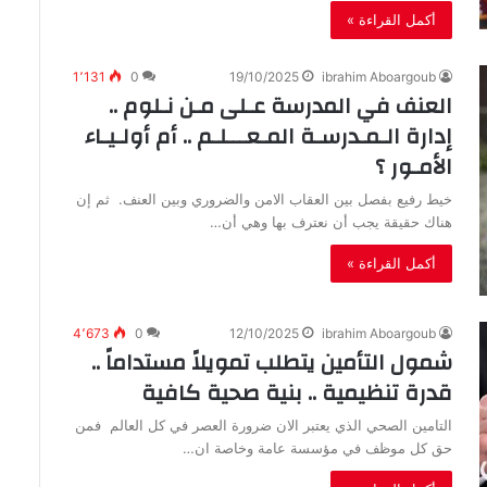
أكمل القراءة »
1٬131
0
19/10/2025
ibrahim Aboargoub
العنف في المدرسة عـلى مـن نـلوم ..
إدارة الـمـدرسـة المـعـــلـم .. أم أولـيـاء
الأمـور ؟
‬هناك‭ ‬حقيقة‭ ‬يجب‭ ‬أن‭ ‬نعترف‭ ‬بها‭ ‬وهي‭ ‬أن‭…
أكمل القراءة »
4٬673
0
12/10/2025
ibrahim Aboargoub
شمول التأمين يتطلب تمويلاً مستداماً ..
قدرة تنظيمية .. بنية صحية كافية
‬حق‭ ‬كل‭ ‬موظف‭ ‬في‭ ‬مؤسسة‭ ‬عامة‭ ‬وخاصة‭ ‬ان‭…