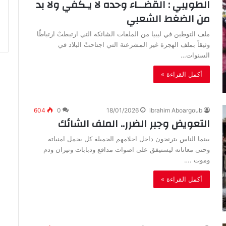
‬من‭ ‬الضغط‭ ‬الشعبي
‬السنوات‭…
أكمل القراءة »
604
0
18/01/2026
ibrahim Aboargoub
التعويض‭ ‬وجبر‭ ‬الضرر‭ ..‬الملف‭ ‬الشائك‬
‬وموت‭ ‬.…
أكمل القراءة »