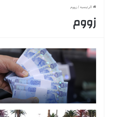
الرئيسية
/
زووم
زووم