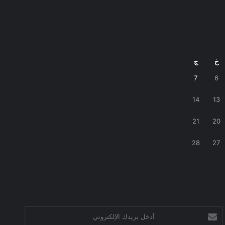
خ
ج
7
6
14
13
21
20
28
27
أدخل
بريدك