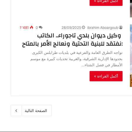
أكمل القراءة »
1٬481
0
28/09/2025
ibrahim Aboargoub
:‬نفتقد‭ ‬للبنية‭ ‬التحتية‭ ‬ونعالج‭ ‬الأمر‭ ‬بالمتاح‭ ‬
‬الأمطار‭ ‬في‭ ‬فصل‭ ‬الشتاء‭…
أكمل القراءة »
الصفحة التالية