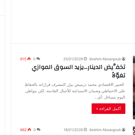
615
0
25/01/2026
ibrahim Aboargoub
تخفَّيض الدينار…يزيد السوق الموازي
تغوّلاً
‬اليوم‭ ‬يتساءل‭: ‬أي‭…
أكمل القراءة »
662
0
18/01/2026
ibrahim Aboargoub