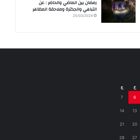
رمضان بين الماضي والحاضر : عن
التباهي والجكترة وملاحقة المظاهر
25/03/2024
خ
ج
7
6
14
13
21
20
28
27