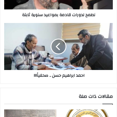
ت
ر
نطمح لدورات قادمة بمواعيد سنوية ثابتة
و
ن
ي
احمد‭ ‬ابراهيم‭ ‬حسن‭ .. ‬صحفياً‭ !!!‬
مقالات ذات صلة