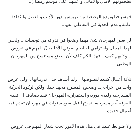
‬يطعمونهم‭ ‬الآمال‭ ‬والأماني‭ ‬واعينهم‭ ‬على‭ ‬موسم‭ ‬رمضان‭ .. ‬
‬عامة‭ ‬وعدم‭ ‬الجدية‭ ‬في‭ ‬التعاطي‭ ‬معها‭..‬
‬الوطني
‬أعمال‭ ‬جديدة‭ ‬
ولا‭ ‬ضوابط‭ ‬عندنا‭ ‬في‭ ‬مثل‭ ‬هذه‭ ‬الأمور‭ ‬تحت‭ ‬شعار‭ ‬المهم‭ ‬في‭ ‬عروض‭ ‬