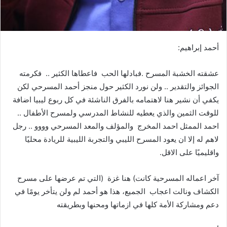
أحمد‭ ‬إبراهيم‭ :‬
‬للوقت‭ ‬الثمين‭ ‬والذي‭ ‬يعطيه‭ ‬للنشاط‭ ‬المدرسي‭ ‬ولمسرح‭ ‬الأطفال‮ ‬‭ ..‬‮ ‬‭
‬واقليميًا‭ ‬على‭ ‬الاقل‭.‬
‬دعم‭ ‬ومشاركة‭ ‬الأمة‭ ‬كلها‭ ‬في‭ ‬ازماتها‭ ‬ومحنها‭ ‬وبطريقته