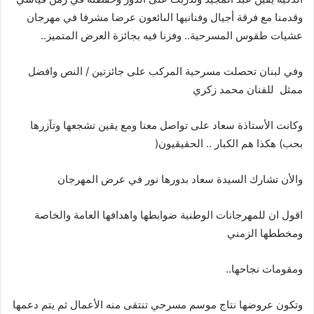
‬عشيات‭ ‬طقوس‭ ‬المسرحية‭ ..‬وفزنا‭ ‬فيه‭ ‬بجائزة‭ ‬العرض‭ ‬المتميز‭..‬
‬ممثل‮ ‬‭ ‬للفنان‭ ‬محمد‭ ‬زكري
‬بحب‭ (‬هكذا‭ ‬هم‭ ‬الكبار‭ .. ‬الحقيقيون‭ )‬
والأن‭ ‬تشارك‭ ‬السيدة‭ ‬سعاد‭ ‬بدورها‭ ‬نور‭ ‬في‭ ‬عرض‭ ‬المهرجان
‬ومخططها‭ ‬الزمني‭ ‬
ومقومات‭ ‬نجاحها‭ ..‬