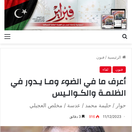
بحث
الق
عن
الرئيسية
/
فنون
فنون
لقاء
‬الظلمـة‭ ‬والكـوالـيس
حوار / حليمة محمد / عدسة / مخلص العجيلي
11/12/2023
916
3 دقائق