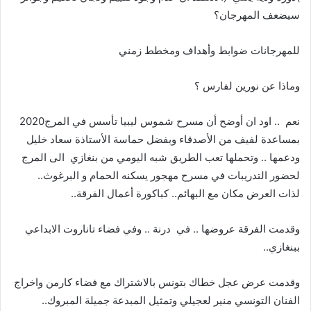
‬سيضعف‭ ‬المهرجان؟
للمهرجانات‭ ‬ضوابط‭ ‬وأهداف‭ ‬ومخطط‭ ‬زمني‭ ‬
وماذا‭ ‬عن‭ ‬نورين‭ ‬لفارس‭ ‬؟
نعم‭ ..‬‮ ‬‭ ‬اود‭ ‬ان‭ ‬أوضح‭ ‬أن‭ ‬مسرح‭ ‬شموس‭ ‬ليبيا‭ ‬تأسس‭ ‬في‭ ‬المرج‭ ‬
2020
‬لحضور‭ ‬التدريبات‭ ‬في‭ ‬مسرح‭ ‬مهجور‭ ‬يسكنه‭ ‬الحمام‭ ‬و‭ ‬البرغوث‭ ..
‬لذات‭ ‬العرض‭ ‬مكان‭ ‬مع‭ ‬البهائم‭ ..‬كباكورة‭ ‬أعمال‭ ‬الفرقة‭ ..‬
‬ببنغازي‭ ..‬
‬الفنان‭ ‬التونسي‭ ‬منير‭ ‬لعجيلي‭ ‬وتمثيل‭ ‬المبدعة‭ ‬جميلة‭ ‬المبروك‭ ..‬