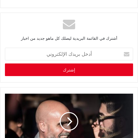
أشترك في القائمة البريدية ليصلك كل ماهو جديد من اخبار
أ
د
خ
ل
ب
ر
ي
د
ك
ا
ل
إ
ل
ك