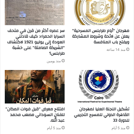
مهرجان “أيام طرابلس المسرحية”
سر عمره أكثر من قرن في متحف
يعلن عن لائحة وشروط المشاركة
السرايا الحمراء: كيف قادتني
ويفتح باب المنافسة
العودة إلى يوليو 1921 لاكتشاف
“الشريكة الصامتة” على خشبة
منذ 14 ساعة
طرابلس؟
منذ يومين
تشكيل اللجنة العليا لمهرجان
افتتاح معرض “قبل فوات المكان”
القاهرة الدولي للمسرح التجريبي
للفنان السوداني مصعب محمد
للدورة 33
عبد الله.
منذ 5 أيام
منذ 5 أيام