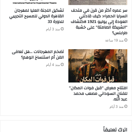
سر عمره أكثر من قرن في متحف
تشكيل اللجنة العليا لمهرجان
السرايا الحمراء: كيف قادتني
القاهرة الدولي للمسرح التجريبي
العودة إلى يوليو 1921 لاكتشاف
للدورة 33
“الشريكة الصامتة” على خشبة
منذ 3 أيام
طرابلس؟
منذ 19 ساعة
‬الفن‭ ‬أم‭ ‬استنساخ‭ ‬الوهم؟
منذ 4 أيام
افتتاح معرض “قبل فوات المكان”
للفنان السوداني مصعب محمد
عبد الله.
منذ 3 أيام
اترك تعليقاً