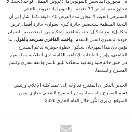
‬جودة‭ ‬المحتوى‭ ‬الفني‭ ‬المقدم‭.. ‬
واختتم‭ ‬الفاخري‭ ‬تصريحه‭ ‬بالقول‭: ‬
‬المسرح‭ ‬والسينما‭.‬
‬المتوقع‭ ‬أن‭ ‬يرى‭ ‬النُّور‭ ‬خلال‭ ‬العام‭ ‬الجاري‭ ‬2026‭.‬