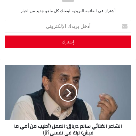
أشترك في القائمة البريدية ليصلك كل ماهو جديد من اخبار
أ
د
خ
ل
ب
ر
ي
د
ك
ا
ل
إ
ل
ك
ت
ر
الشاعر الغنائي سالم درياق: العمل (أطيب من أمي ما
و
فيش) ترك في نفسي أثرًا
ن