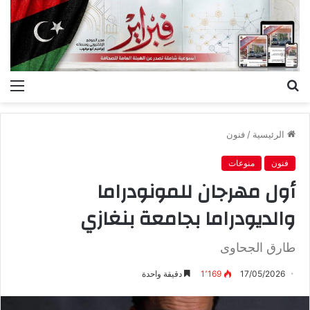
بحث
الق
عن
الرئيسية
/
فنون
فنون
منوعات
أول مهرجان للمونودراما
والديودراما بجامعة بنغازي
طارق الجحاوى
17/05/2026
1٬169
دقيقة واحدة