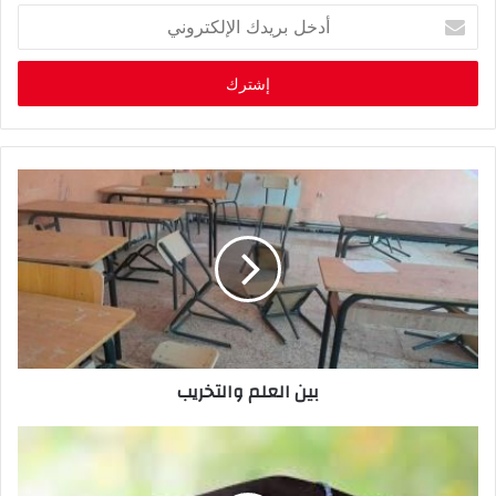
أ
د
خ
ل
ب
ر
ي
د
ك
ا
ل
إ
ل
ك
ت
ر
بين العلم والتخريب
و
ن
ي