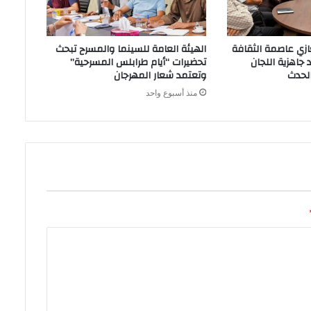
نغازي عاصمة الثقافة
الهيئة العامة للسينما والمسرح تبحث
202” تؤكد جاهزية اللجان
تحضيرات “أيام طرابلس المسرحية”
لحدث
وتعتمد شعار المهرجان
منذ أسبوع واحد