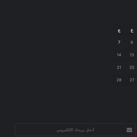
خ
ج
7
6
14
13
21
20
28
27
أدخل
بريدك