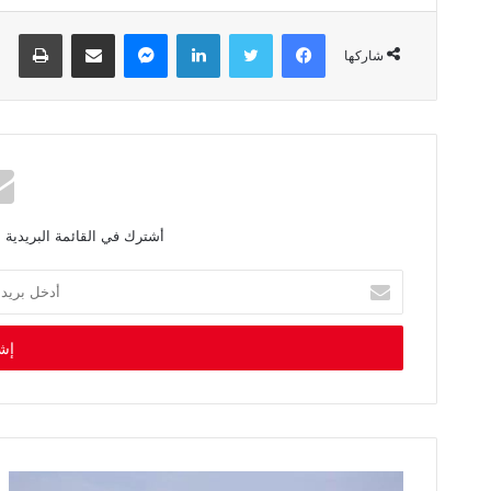
فيسبوك
تويتر
لينكدإن
ماسنجر
مشاركة عبر البريد
طباعة
شاركها
أشترك في القائمة البريدية 
أ
د
خ
ل
ب
ر
ي
د
ك
ا