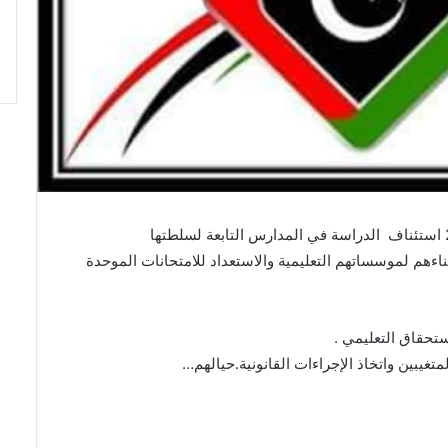
أعلنت مراقبة التعليم بصرمان يوم الأحد. الموافق 9\6\ 2019 استئناف الدراسة في المدارس التابعة لسلطتها
ناءهم لموسساتهم التعليمية والاستعداد للامتحانات الموحدة
ستحقاق التعليمي .
غيبين واتخاذ الإجراءات القانونية.حيالهم…