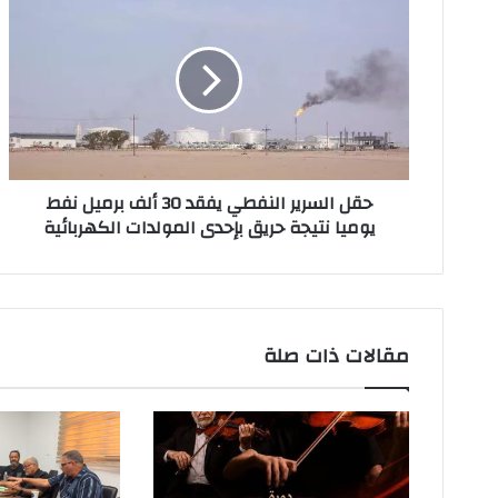
ل
إ
ل
ك
ت
ر
و
ن
حقل السرير النفطي يفقد 30 ألف برميل نفط
ي
يوميا نتيجة حريق بإحدى المولدات الكهربائية
مقالات ذات صلة