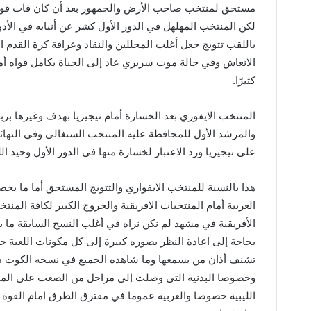
مستحق لمنتخب صاحب الأرض والجمهور بعد أن كان قاب قوسي
لكن المنتخب المهلهل في الدور الأول كشر عن أنيابه في الأد
باللقب تتويج جعل أغلب المحللين والنقاد وعرافة كرة القدم
الانعاش وفي حالة موت سريري عاد إلى الحياة بكامل قواه أم
كثيرًا.
المنتخب الايفوري بعد الخسارة أمام نيجيريا بهدف وغيرها بربا
والمرشد الأول للمحافظة عليه المنتخب السنغالي وفي النها
على نيجيريا ورد الاعتبار لخسارة منها في الدور الأول وحيد الل
هذا بالنسبة للمنتخب الايفواري والتتويج المستحق أما ما يخصنا
الأفريقية في مشهد لم نكن نراه في أغلب النسخ السابقة ما 
بحاجة إلى اعادة النظر بصوره كبيرة إلى كل مكونات اللعبة ح
تشنف أذان من يسمعها وما شاهده الجميع في نسخه الكوت ديف
وخصوصا البدنية التى وصلت إلى مراحل من الصعب على المنتخبا
الليبية خصوصا والعربية عموما في مفترق الطرق امام القوة 