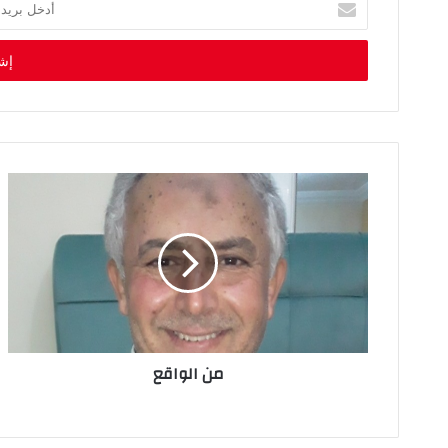
د
خ
ل
ب
ر
ي
د
ك
ا
ل
إ
ل
ك
ت
ر
و
ن
من الواقع
ي