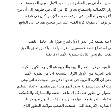
ن أو أدنى من المغادرة من الدور الأول دوري المجموعات
وار الاقصائية واستطاع تجاوز كل من كان في طريقه إلى أن توج
 الأفريقية والعالمية في موقف صعب لأن من كان في غرفة
ر يؤكد أن مقولة كرة القدم علم غير صحيح تقترب إلى الواقع
عية نظيفة في الدور الأول انتزع فوزًا على حامل اللقب
ئي استطاع حصد عصفورين بضربة واحدة والأمر يتعلق بالفوز
قب التاريخي الثالث ببطولة الأمم الافريقية.
 ويخص كرة القدم الليبية والعربية هو التراجع الكبير للكرة
العربية أمام المنتخبات الافريقية والخروج الكبير لكافة المنتخبات العربية من الأدوار الأولى للنسخة 34 من بطولة الأمم
يعنى ان الكرة العربية في شقها الأفريقي أصبحت تعانى وهي
يث لم تعد إسطوانة وجود المواهب التى ينقصها الاعداد السليم
وار من تطور على كل المناحي الفنية والمشاركة والتكتيكية
ت العربية مجارتها بما نراه من إعداد اليوم تبدو كرتنا
الضاربة الافريقية التى أصبحت الصعب مواكبة التطور الذي