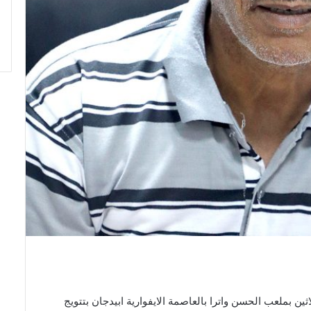
ين بملعب الحسن واترا بالعاصمة الايفوارية ابيدجان بتتويج