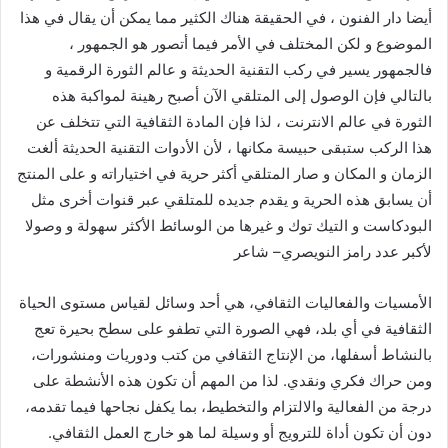
أيضا دار الفنون ، في الحقيقة هناك الكثير مما يمكن أن يقال في هذا
الموضوع و لكن المختلف في الأمر فيما أتصور هو الجمهور ،
فالجمهور يسير في ركب التقنية الحديثة و عالم الثورة الرقمية و
بالتالي فإن الوصول إلى المتلقي الآن أصبح رهينة لمواكبة هذه
الثورة في عالم الانترنت ، لذا فإن المادة الثقافية التي تتخلف عن
هذا الركب ستبقى حبيسة مكانها ، لأن الأدوات التقنية الحديثة ألغت
الزمان و المكان و صار المتلقي أكثر حرية في اختياراته و على المنتج
أن يسابق هذه الحرية و يقدم جديده للمتلقي عبر قنوات أخرى مثل
البودكاست و التيك توك و غيرها من الوسائط الأكثر سهولة و وصولا
لأكبر عدد
رامز
النويصري
–
شاعر
الأمسيات والفعاليات الثقافي، هي أحد وسائل لقياس مستوى الحياة
الثقافية في أي بلد، فهي الصورة التي تطفو على سطح بحيرة تعج
بالنشاط أسفلها، من الإنتاج الثقافي من كتب ودوريات ومنشورات،
ومن حراك فكري ونقدي
.
لذا من المهم أن تكون هذه الأنشطة على
درجة من الفعالية والالتزام والتخطيط، بما يكفل نجاحها فيما تقدمه،
دون أن تكون أداة للترويج أو وسيلة لما هو خارج العمل الثقافي
.