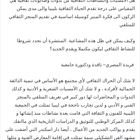
هل
الأمسيات
والنشاطات
الثقافية
من
ندوات
وصالونات
ثقافية
هي
المقياس
على
درجة
تقدم
الحياة
الثقافية
بليبيا
والى
مدى
يمكن
الركون
الى
فكرة
المنبر
كوسيلة
اساسية
في
تقديم
المنجز
الثقافي
للمتلقي
وكيف
يمكن
في
ظل
هذه
المشاعية
المنتشرة
أن
نحدد
شروطا
للنشاط
الثقافي
ليكون
مكتملا
ويقدم
الجديد؟
فريدة المصري
–
ناقدة ودكتورة جامعية
لا شك أن الحراك الثقافي لأي مجتمع هو الأساس في تنمية الذائقة
الجمالية لأفراده ، و لا شك أن الأمسيات الشعرية و الأدبية و كذلك
الندوات و المحاضرات لها دور كبير في تعريف المتلقي بالمنجز
الفني و الأدبي و لدين تجارب ناجحة في ليبيا تمثلت في الجمعية
الليبية للفنون و الثقافة التي قامت بعدة نشاطات منذ إنشائها و
كذلك المركز الوطني للتوثيق و الدراسات التاريخية الذي ماانفك
يقدم و يواكب الجديد من الأعمال ، أيضا دار اسكندر التي أضفت على
مشهد الفن التشكيلي سمة تمثلت في إقامة المعارض الفنية و مثلها