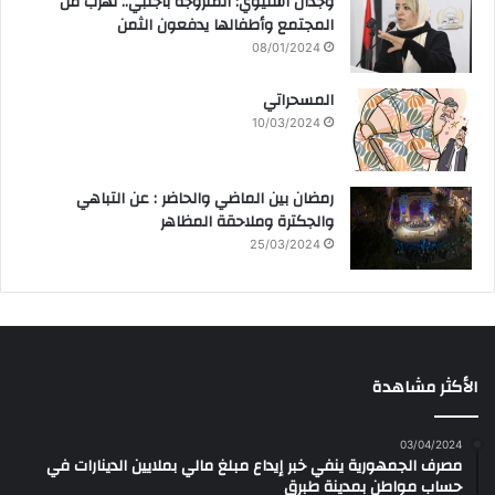
وجدان اشتيوي: المتزوجة بأجنبي.. تهرب من
المجتمع وأطفالها يدفعون الثمن
08/01/2024
المسحراتي
10/03/2024
رمضان بين الماضي والحاضر : عن التباهي
والجكترة وملاحقة المظاهر
25/03/2024
الأكثر مشاهدة
03/04/2024
مصرف الجمهورية ينفي خبر إيداع مبلغ مالي بملايين الدينارات في
حساب مواطن بمدينة طبرق