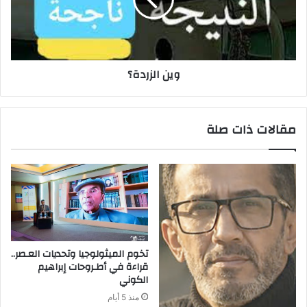
وين الزردة؟
مقالات ذات صلة
‬الكوني
منذ 5 أيام