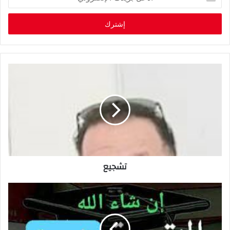
د
خ
ل
ب
ر
ي
د
ك
ا
ل
إ
ل
ك
ت
ر
تشجيع
و
ن
ي