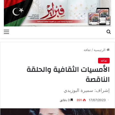
بحث
الق
عن
الرئيسية
/
ثقافة
ثقافة
الأمسيات الثقافية والحلقة
الناقصة
إشراف: سميرة البوزيدي
17/07/2023
891
3 دقائق