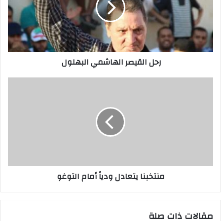
إ
ل
ك
ت
ر
رحل القيصر الهاشمي البهلول
و
ن
ي
منتخبنا يتعادل ودياً أمام التوغو
مقالات ذات صلة