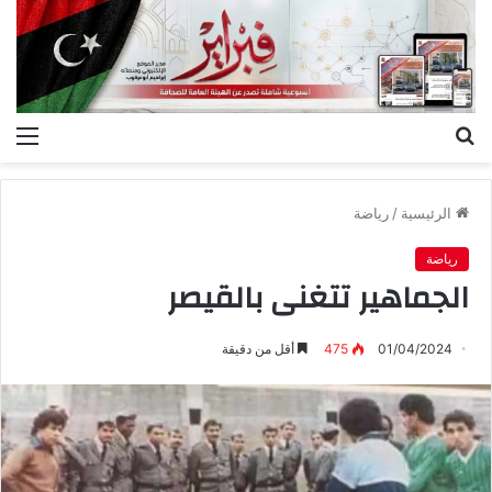
بحث
الق
عن
الرئيسية
/
رياضة
رياضة
الجماهير تتغنى بالقيصر
01/04/2024
475
أقل من دقيقة