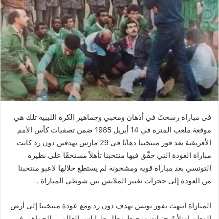
فى
مباراة
رسختْ
في
أذهان
ومحبي
وجماهير
الكرة
الليبية
تلك
هي
موقعة
ملعب
المنزه
في
14
أبريل
1985
ضمن
تصفيات
كأس
الأمم
الأفريقية
بعد
فوز
منتخبنا
ذهابًا
في
29
مارس
بهدفين
دون
رد
كانت
مباراة
العودة
التي
حقَّق
فيها
منتخبنا
تأهلاً
مستحقًا
على
نظيره
التونسي
بعد
مباراة
قوية
ومشحونة
لم
يستطع
خلالها
لاعبو
منتخبنا
من
العودة
إلى
حجرات
تغيير
الملابس
بين
شوطي
المباراة
.
المباراة
انتهت
بفوز
تونس
بهدف
دون
رد
ومع
عودة
منتخبنا
إلى
أرض
الوطن
امتلأتْ
جنبات
ومحيط
مطار
طرابلس
العالمي
بالجماهير
في