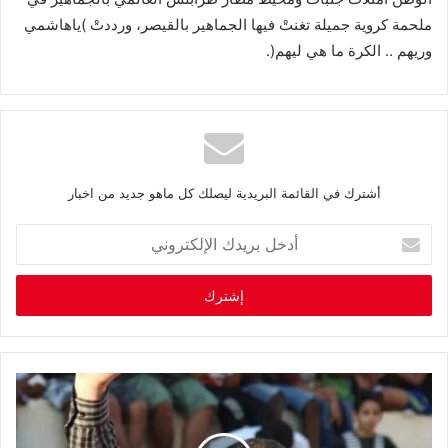
ملحمة
كروية
جميلة
تغنتْ
فيها
الجماهير
بالقيصر،
ورددتْ
)
ياهاشمي
وريهم
..
الكرة
ما
هي
ليهم
(.
أشترك في القائمة البريدية ليصلك كل ماهو جديد من اخبار
أ
د
خ
ل
ب
ر
ي
د
ك
ا
ل