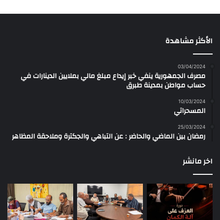
الأكثر مشاهدة
03/04/2024
مصرف الجمهورية ينفي خبر إيداع مبلغ مالي بملايين الدينارات في
حساب مواطن بمدينة طبرق
10/03/2024
المسحراتي
25/03/2024
رمضان بين الماضي والحاضر : عن التباهي والجكترة وملاحقة المظاهر
اخر مانشر