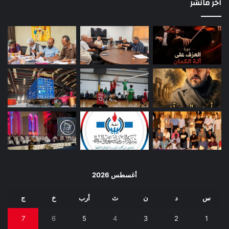
اخر مانشر
أغسطس 2026
س
د
ن
ث
أرب
خ
ج
7
6
5
4
3
2
1