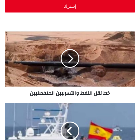
خ
ل
ب
ر
ي
د
ك
ا
ل
إ
ل
ك
ت
ر
خط‭ ‬نقل‭ ‬النفط‭ ‬والتسريبين‭ ‬المنفصليين
و
ن
ي