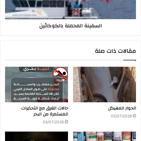
السفينة‭ ‬المحملة‭ ‬بالكوكائين
مقالات ذات صلة
الحوار‭ ‬المهيكل
‬المستمرة‭ ‬من‭ ‬البحر
05/07/2026
05/07/2026