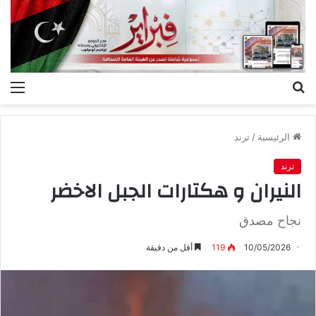
بحث
الق
عن
الرئيسية
/
ترند
ترند
النيران‭ ‬و‭ ‬هكتارات‭ ‬الجبل‭ ‬الاخضر
نجاح مصدق
10/05/2026
119
أقل من دقيقة