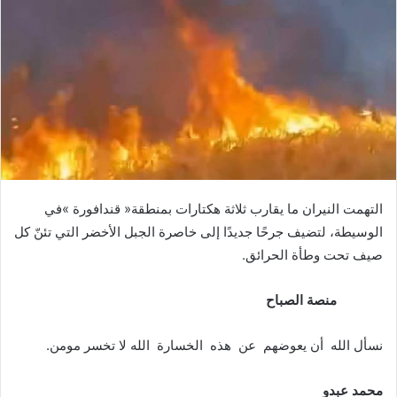
‬صيف‭ ‬تحت‭ ‬وطأة‭ ‬الحرائق‭.‬
‭
‬منصة‭ ‬الصباح
نسأل‭ ‬الله‮ ‬‭ ‬أن‭ ‬يعوضهم‮ ‬‭ ‬عن‮ ‬‭ ‬هذه‮ ‬‭ ‬الخسارة‭
‬الله‭ ‬لا‭ ‬تخسر‭ ‬مومن‭.‬
محمد‭ ‬عبدو