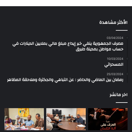
الأكثر مشاهدة
03/04/2024
مصرف الجمهورية ينفي خبر إيداع مبلغ مالي بملايين الدينارات في
حساب مواطن بمدينة طبرق
10/03/2024
المسحراتي
25/03/2024
رمضان بين الماضي والحاضر : عن التباهي والجكترة وملاحقة المظاهر
اخر مانشر