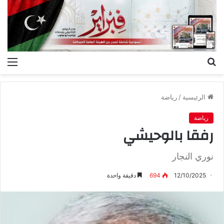
بحث
الق
عن
الرئيسية
/
رياضة
رياضة
رفقا بالوحيشي
نوري النجار
12/10/2025
694
دقيقة واحدة