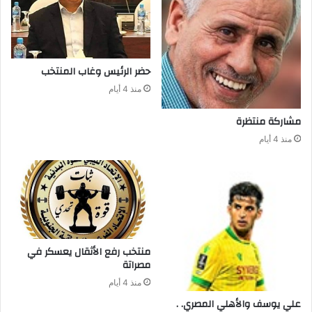
حضر‭ ‬الرئيس‭ ‬وغاب‭ ‬المنتخب
منذ 4 أيام
مشاركة‭ ‬منتظرة
منذ 4 أيام
‬مصراتة‭ ‬
منذ 4 أيام
علي‭ ‬يوسف‭ ‬والأهلي‭ ‬المصري‭ . .