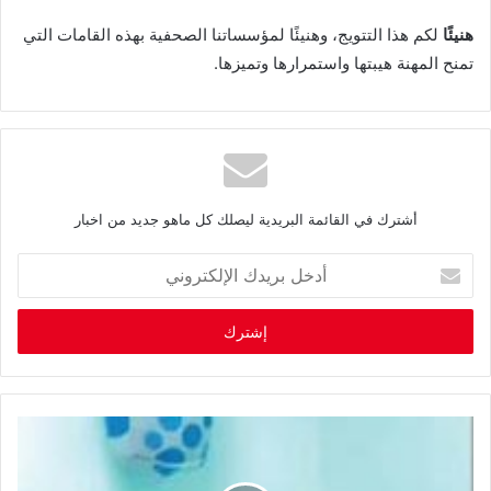
هنيئًا
‬تمنح‭ ‬المهنة‭ ‬هيبتها‭ ‬واستمرارها‭ ‬وتميزها‭.‬
أشترك في القائمة البريدية ليصلك كل ماهو جديد من اخبار
أ
د
خ
ل
ب
ر
ي
د
ك
ا