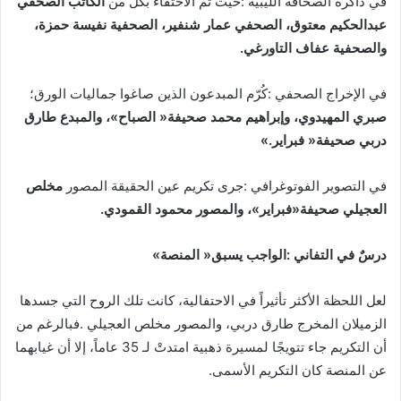
‬في‭ ‬ذاكرة‭ ‬الصحافة‭ ‬الليبية‭: ‬حيث‭ ‬تم‭ ‬الاحتفاء‭ ‬بكل‭ ‬من‭ ‬
‬والصحفية‭ ‬عفاف‭ ‬التاورغي‭.‬
في‭ ‬الإخراج‭ ‬الصحفي‭: ‬كُرّم‭ ‬المبدعون‭ ‬الذين‭ ‬صاغوا‭ ‬جماليات‭ ‬الورق؛
‬دربي‭ ‬صحيفة‭ ‬‮«‬فبراير‮»‬‭.‬
في‭ ‬التصوير‭ ‬الفوتوغرافي‭: ‬جرى‭ ‬تكريم‭ ‬عين‭ ‬الحقيقة‭ ‬المصور‭ ‬
‬العجيلي‭ ‬صحيفة«فبراير‮»‬،‭ ‬والمصور‭ ‬محمود‭ ‬القمودي‭.‬
درسٌ‭ ‬في‭ ‬التفاني‭: ‬الواجب‭ ‬يسبق‭ ‬‮«‬المنصة‮»‬
‬عن‭ ‬المنصة‭ ‬كان‭ ‬التكريم‭ ‬الأسمى‭.‬