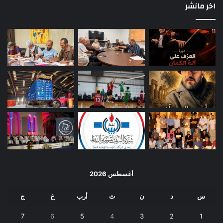
اخر مانشر
أغسطس 2026
س
د
ن
ث
أرب
خ
ج
7
6
5
4
3
2
1