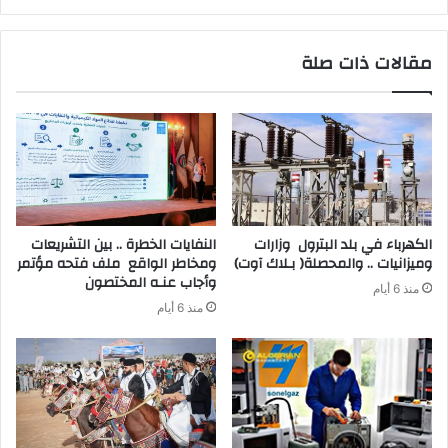
مقالات ذات صلة
‬وميزانيات‭ .. ‬والمحصلة‭ )‬بـلاك‭ ‬آوت)
‬وأجاب‭ ‬عنـه‭ ‬المختصون
منذ 6 أيام
منذ 6 أيام