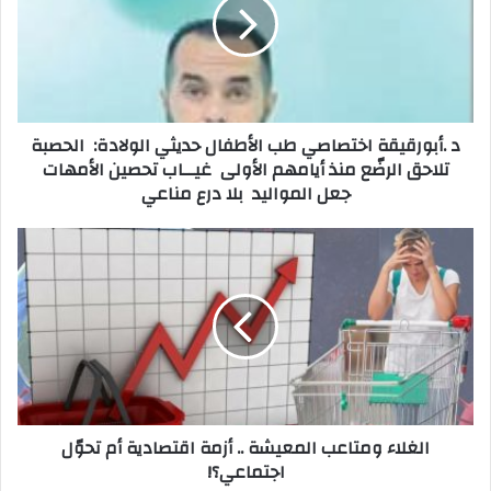
ل
إ
ل
ك
ت
ر
و
ن
‬جعل‭ ‬المواليد‭ ‬بلا‭ ‬درع‭ ‬مناعي
ي
‬اجتماعي؟‭!‬