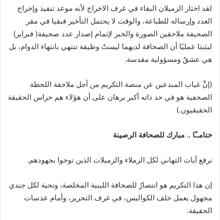
‬الصحيفة‭ ‬ملاحقين‭ ‬الصورة‭ ‬والخبر‭ ‬لإتمام‭ ‬إصدار‭ ‬عدد‭ ‬صحيفة‭ )‬فبراير‭(
‬هي‭ ‬عشقٌ‭ ‬ومسؤولية‭ ‬مقدسة‭.‬
‬الحقيقيون‭(.‬
ختامــًا‭ .. ‬مبارك‭ ‬للصحافة‭ ‬الرصينة
نرفع‭ ‬آيات‭ ‬التهاني‭ ‬لكل‭ ‬الزملاء‭ ‬والزميلات‭ ‬الذين‭ ‬توجوا‭ ‬بجهودهم‭.‬
‬الحقيقة‭.‬