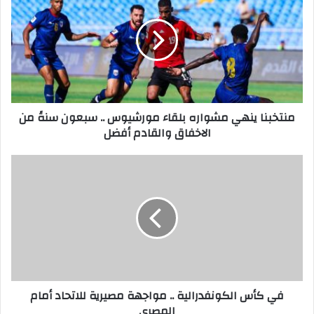
ا
ل
إ
ل
ك
ت
ر
منتخبنا ينهي مشواره بلقاء مورشيوس .. سبعون سنةً من
و
الاخفاق والقادم أفضل
ن
ي
في كأس الكونفدرالية .. مواجهة مصيرية للاتحاد أمام
المصري