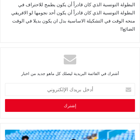
‬الضائع‭ !!‬
أشترك في القائمة البريدية ليصلك كل ماهو جديد من اخبار
أ
د
خ
ل
ب
ر
ي
د
ك