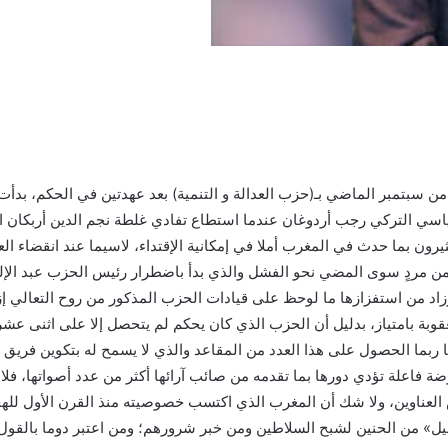
ن سبتمبر الماضي بـ(حزب العدالة و التنمية) بعد عهدتين في الحكم، بدأت
سي التركي رجب أردوغان عندما استطاع تفادي غلطة نجم الدين أربكان الم
يرون بما حدث في المغرب أملا في إمكانية الإقتداء، لاسيما عند انقضاء الع
 له من مردٍ سوى المضي نحو الفشل والذي بدأ باضطرار رئيس الحزب عبد ال
اد من استفزازها ما لوحظ على قيادات الحزب المذكور من روح التعالي إز
بة بامتياز، بدليل أن الحزب الذي كان يحكم لم يتحصل إلا على اثنى عشر م
يا ربما الحصول على هذا العدد من المقاعد والذي لا يسمح له بتكوين فري
 فاعلة تؤدي دورها بما تقدمه من صائب آرائها أكثر من عدد أصواتها، فلا ي
عناوين، ولا شك أن المغرب الذي اكتسب خصوصيته منذ القرن الأول للهجرة 
ليل» من الحنين لشبح السلاطين ومن خبر شرورهم؛ ومن اعتبر دوما بالقول ا