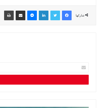
فيسبوك
تويتر
لينكدإن
ماسنجر
مشاركة عبر البريد
طباعة
شاركها
أ
د
خ
ل
ب
ر
ي
د
ك