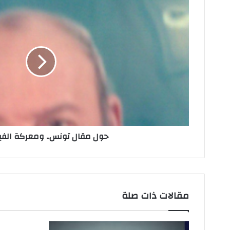
ا
ل
إ
ل
ك
ت
ر
و
ن
ي
حول مقال تونس.. ومعركة الف
مقالات ذات صلة