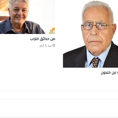
من‭ ‬حدائق‭ ‬التراب
منذ 5 أيام