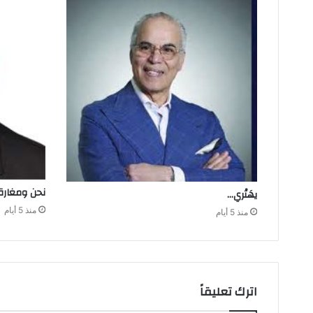
نحن‭ ‬ومغارة ابن‭ ‬خلدون
يهَتْري‭…‬
منذ 5 أيام
منذ 5 أيام
اترك تعليقاً