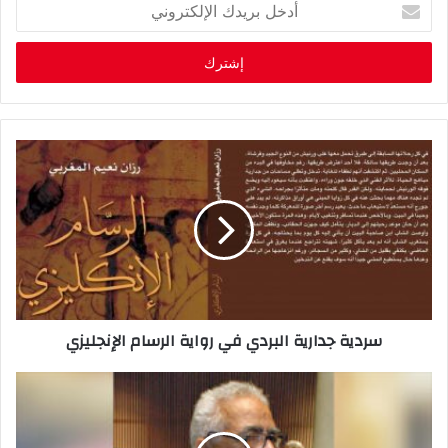
أ
د
خ
ل
ب
ر
ي
د
ك
ا
ل
إ
ل
ك
ت
ر
سردية جدارية البردي في رواية الرسام الإنجليزي
و
ن
ي