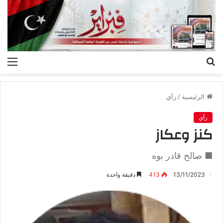
بحث
الق
عن
الرئيسية
/
رأي
رأي
كنز وعكاز
■ صالح قادر بوه
13/11/2023
413
دقيقة واحدة