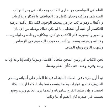
القلم في العواصف هو صاري الكاتب ومجدافه في بحر النوائب
المتلاطم، ومركبه وجدان كامل من العواطف والأفكار والذكريات
والأفعال، وهو مركب حر في محيط الوجود، لكنه بكل تأكيد عرضة
للانكسار أو التيه أو التحطم، ما لم يكن هناك بوصلة من الإيمان
والصبر والبصيرة
.
قلم الكاتب هو كنزه وعكازه وجناحه وحلواه وسمه
وقنبلته وزهرته، يضعه بين أصابعه فيدب اليحموم في الرصاص
وتلتهب الروح وتبلغ المدى
.
نحن الكتاب في زمن المحن ملجأنا أقلامنا، وبيوتنا وكساؤنا وغذاؤنا به
ومنه وقربه وعنه، حتى كأن القلم وطننا
.
نبدأ أول حرف في الجملة المبتغاة فيدلنا القلم على أخواته ويسقي
الحروف فتصير عبارات وجملا وتسمو نصا وأدبا، كلما أردنا البكاء
احتضناه وإن طلبنا الفرح سامرناه وعندما نرى العالم ونريد وضع
بصمتنا في صدره كان القلم أداتنا وذاتنا
.