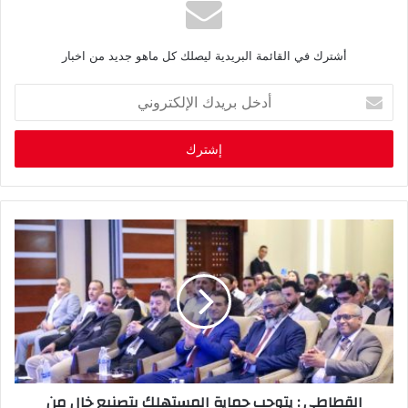
أشترك في القائمة البريدية ليصلك كل ماهو جديد من اخبار
أ
د
خ
ل
ب
ر
ي
د
ك
ا
ل
إ
ل
ك
ت
ر
القطاطي : يتوجب حماية المستهلك بتصنيع خال من
و