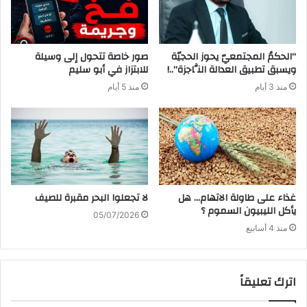
“الحكمُ المجتمعيّ يحوز الحجيّة
ويسبق تطبيق العدالة النَّاجزة”..!
‬للابتزاز‭ ‬في‭ ‬أبو‭ ‬سليم
منذ 3 أيام
منذ 5 أيام
غذاء على طاولة الاتهام… هل
لا‭ ‬تجعلوا‭ ‬البحر‭ ‬مقبرة‭ ‬للصيف
يأكل الليبيون السموم ؟
05/07/2026
منذ 4 أسابيع
اترك تعليقاً