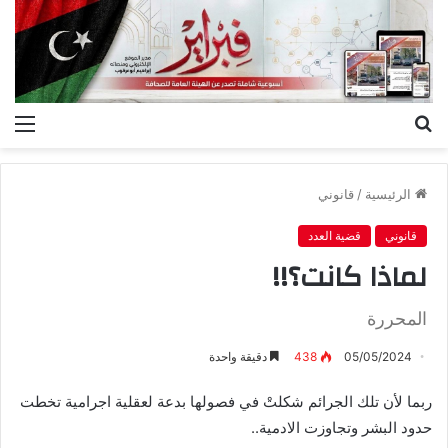
بحث
الق
عن
الرئيسية
/
قانوني
قانوني
قضية العدد
لماذا كانت؟!!
المحررة
05/05/2024
438
دقيقة واحدة
ربما لأن تلك الجرائم شكلتْ في فصولها بدعة لعقلية اجرامية تخطت
حدود البشر وتجاوزت الادمية
..