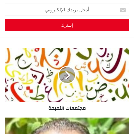
أ
د
خ
ل
ب
ر
ي
د
ك
ا
ل
إ
ل
ك
ت
ر
مجتمعات النميمة
و
ن
ي