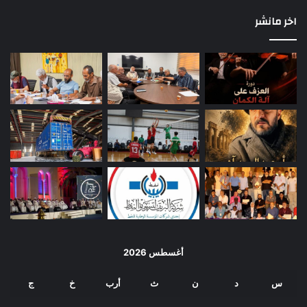
اخر مانشر
أغسطس 2026
س
د
ن
ث
أرب
خ
ج