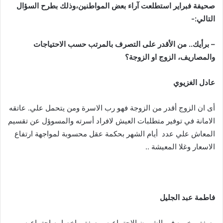
صحيفة
فبراير
استطلعت
آراء
بعض
المواطنين،وذلك
بطرح
السؤال
التالي
:-
–
برأيك
..
من
الأقدر
على
التصرف
بالمرتب
حسب
الاحتياجات
والمصاريف،
الزوج
او
الزوجة؟
عادل
الغزيوي
أى ان الزوج أقدر من الزوجة فهو رب الاسرة ومن يتحمل علي. عاتقه
الامانة في توفير متطلبات العيش لافراد أسرته والمسوؤل عن تقسيم
المعاش علي عدد أيام الشهر بحكمة عقل محسوبة لمواجهة ارتفاع
الاسعار وغلا المعيشة ..
فاطمة
عبد
الجليل
بصفتي خبره في الشوون الاجتماعيه وبصفتي اخصاييه اجتماعيه