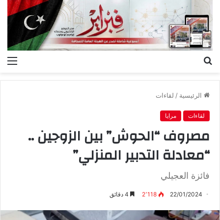
بحث
الق
عن
الرئيسية
/
لقاءات
لقاءات
مرايا
مصروف “الحوش” بين الزوجين ..
“معادلة التدبير المنزلي”
فائزة العجيلي
22/01/2024
2٬118
4 دقائق