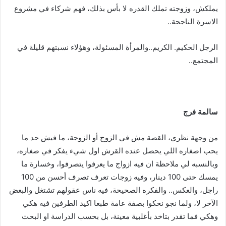
يملكش، وزوجته تملك القدره لا بأس بذلك، فهم شركاء في مشروع
الاسرة الناجحة..
الرجل الحكيم. الكريم..والمرأة المسئولة، وهؤلاء نسبتهم قليلة في
المجتمع..
سالمة
فرج
من وجهة نظري، القصة مش في الزوج أو الزوجة، ما فيش حد ما
يحب اصغاره اللي يحصل عنده القرش اول شيء يفكر في صغاره،
وبالنسبه لي ملاحظة ان فيه ازواج ما يعرفوا يتصرفوا، وخسارة ما
يمسك حتى 100 دينار، وفيه زوجات تعرف تصرف أحسن من 100
راجل، والعكس.. والفكره الصحيحة، فيه ناس عقولهم تشتغل والبعض
الآخر لا، ولما نجو نحكوا بصفة عامة طبعا اكيد الطرفين فيه هكي
وهكي فما تقدر بتاخد بأغلبية معينة، بل بحسب الدراسة او البحت