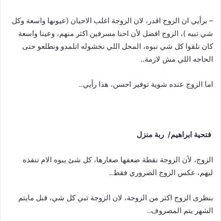
– برأيي ان الزوج اقدر، لان الزوجة اغلب الاحيان (عيونها واسعة وكل
شي تبيه )، الزوج افضل لأن احنا مسرفين اكثر منهم، وعينا واسعة
كان نلقوا كل شي نبوه، المحل اللي نخشوله انلمدو ونطلعو حتى
الحاجه اللي مش لازمة..
اما الزوج عنده شوية توفير احسن، هذا رأيي..
فتحية
ابراهيم
/
ربة
منزل
الزوج، لأن الزوجة نقطة ضعفها صغارها، كل شئ يبوه الام تنفذه
ليهم، عكس الزوج الضروري فقط..
بنظرى الزوج اكثر من الزوجة، لان الزوجة تبي كل شي، قبل مايتم
الشهر يتم المصروف..