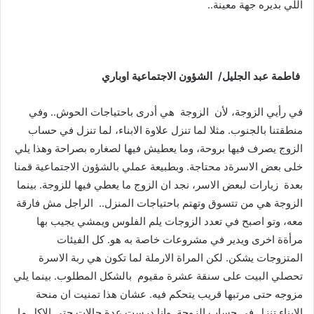
اللي بديره جهة معينة..
فاطمة
عبد
الجليل
/
الشؤون
الاجتماعية
اوباري
في رأيي الزوجة، لأن الزوجة هي أدرى باحتياجات الحوش.. وفي
منطقتنا بالجنوب. مثلا لما تنزل علاوة الابناء، لما تنزل في حساب
الزوج يصرف فيها بروحة، وما يعطيش فيها لصغاره بصراحة وهذا يلي
خلى بعض الاسرةد محتاجة. وبطبيعة عملي بالشؤون الاجتماعية قمنا
بعدة زيارات لبعض الاسر، نجد ان الزوج ما يعطي فيها للزوجة. بينما
الزوجة هي من تتسوق وتهتم باحتياجات المنزل.. الراجل مش فارقة
معه، وتو اصبح في تعدد الزوجات يلم الفلوس ويمشي يجيب بها
مرأةة اخرى ويدير في مشروعات خاصة به هو. كل الفيئات
المتزوجات يشكن. لكن المراة الارملة لما تكون هي ربة الاسرة
تحصلي البيت على سنقة عشرة مقيوم بالشكل المطلوب. بينما يلي
مزوجه حتى مرتبها قريب يتحكم فيه. عشان هذا تمنيت ان منحة
الابناء تنزل في حساب الزوجة. وانا درست عدة حالات حتى الاكل ما