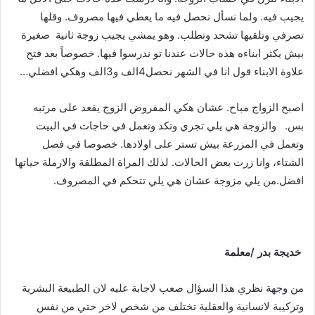
يجيب فيه. ولما نسأل نحصل فيه ما يعطي فيها مصروف. وقلها
تصرفي وتلقيها تشحد وتطلب. وهو يمشي يجيب زوجة ثانية صغيرة
بيش يكثر ابناءه هذه حالات عندنا تو ندرسوا فيها. خصوصاً بعد فتح
علاوة الابناء قول انا في الشهر نحصل4الف و3الف وهكي افضلي…
اصبح الزواج مباح. عشان هكي المفروض الزوج يقعد على مرتبه
بس. والزوجة هي يلي تجري وتكد وتعمل في حاجات في البيت
وتعمل في المزرعة بيش تستر على اولادها. خصوصا في فصل
الشتاء، وانا زرت بعض الحالات. لذلك المراة المطلقة والارملة حياتها
افضل.من يلي مزوجة عشان هي يلي تتحكم في المصروف.
خديجة
بدر
/
معلمة
من وجهة نظري هذا السؤال صعب لاجابة عليه لان الطبيعة البشرية
وتركيبة لانسانية والعقلية تختلف من شخص لاخر حتي من نفس