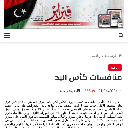
بحث
الق
عن
الرئيسية
/
رياضة
رياضة
منافسات كأس اليد
01/04/2024
355
دقيقة واحدة