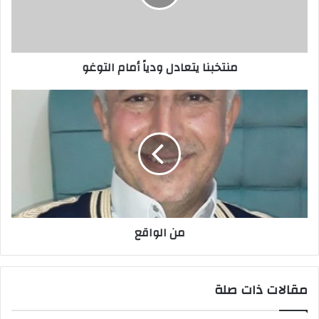
ل
ك
ت
ر
منتخبنا يتعادل ودياً أمام التوغو
و
ن
ي
من الواقع
مقالات ذات صلة