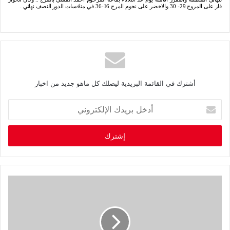
‬فاز‭ ‬على‭ ‬المروج‭ ‬30‭ -‬29‭ ‬والاخضر‭ ‬على‭ ‬نجوم‭ ‬المرج‭ ‬36‭-‬16‭ ‬في‭ ‬منافسات‭ ‬الدور‭ ‬النصف‭ ‬نهائي‭.
أشترك في القائمة البريدية ليصلك كل ماهو جديد من اخبار
أ
د
خ
ل
ب
ر
ي
د
ك
ا
ل
إ