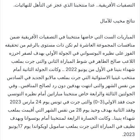
التصفيات
الأفريقية
..
عدا
منتخبنا
الذي
عجز
عن
التأهل
للنهائيات
.
نتائج
مخيب
للآمال
المباريات
الست
التي
خاضها
منتخبنا
في
التصفيات
الأفريقية
ضمن
منافسات
المجموعة
العاشرة
لم
تكن
ذات
مستوى
بالرغم
من
تحقيقه
الفوز
على
نظيره
البوتسواني
في
الجولة
الأولي
بهدف
لصفر
احرزه
اللاعب
صالح
الطاهر
في
شوط
المباراة
الثاني
والتى
جرت
بملعب
شهداء
بنينا
في
الأول
من
يونيو
2022
..
وكانت
الجولة
الثانية
أمام
منتخب
غينيا
الاستوائية
التي
جرت
بملعب
مالابو
الجديد
في
السادس
من
نفس
الشهر
والتى
انتهت
بهدفين
دون
رد
لصالح
المنافس
..
وفي
الجولتين
الثالثة
والرابعة
خاض
منتخبنا
مباراتين
أمام
نظيره
التونسي
حيث
فقد
الاولي
(
3-0
)
والتى
جرت
في
تونس
يوم
24
مارس
2023
وفقد
الثانية
بهدف
وحيد
يوم
28
من
نفس
الشهر
التي
أقيمت
بملعب
شهداء
بنينا
..
وكانت
الخسارة
الرابعة
لمنتخبنا
أمام
بوتسوانا
وبهدف
نظيف
في
المباراة
التي
جرت
بملعب
سامويل
اويكواندا
يوم
17
يونيو
.
2023