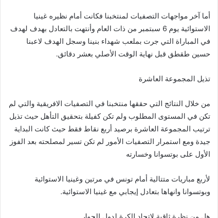
أما
آخر
مواجهات
التصفيات
لمنتخبنا
فكانت
أمام
نظيره
غينيا
الاستوائية
يوم
6
سبتمبر
من
ذات
العام
وأنتهت
بالتعادل
بهدف
لهدف
في
المباراة
التي
جرت
بملعب
شهداء
بنينا
وسجل
الهدف
لاعبنا
حسين
طقطق
قبل
نهاية
الوقت
الأصلي
بعشر
دقائق
.
تذيل
المجموعة
العاشرة
من
خلال
النتائج
التي
حققها
منتخبنا
في
التصفيات
الافريقية
والتي
لم
تكن
في
المستوى
المطلوب
ولم
تكن
كفيلة
بتحقيق
التأهل
حيث
تذيل
ترتيب
المجموعة
العاشرة
برصيد
أربع
نقاط
فقط
حيث
كانت
البداية
جيدة
ومع
استمرار
التصفيات
الأمور
لم
تكن
تسير
لمصلحته
بعد
الفوز
الأول
على
بوتسوانا
وخسارته
لأربع
مباريات
متتالية
أمام
تونس
في
مرتين
وغينيا
الاستوائية
وبوتسوانا
وانهاها
بتعادل
إيجابي
مع
غينيا
الاستوائية
.
هل
من
نظرة
ثاقبة
لاتحاد
الكرة
لدول
الجوار