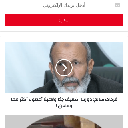
أ
د
خ
ل
ب
ر
ي
د
ك
ا
ل
إ
ل
ك
ت
ر
فرحات سالم: دورينا ضعيف جدًا ولاعبنا أعطوه أكثر مما
و
يستحق !
ن
ي