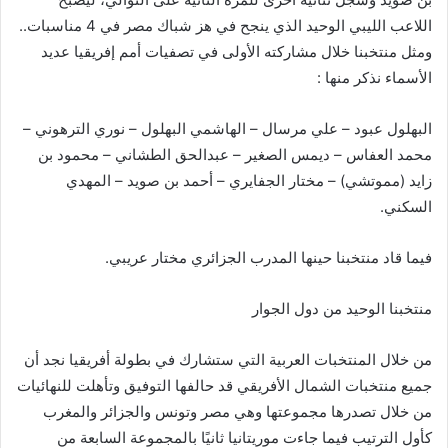
اللاعب
الليبي
الوحيد
الذي
ينجح
في
هز
شباك
مصر
في
4
مناسبات
..
ومثل
منتخبنا
خلال
مشاركته
الأولى
في
تصفيات
أمم
إفريقيا
عديد
الأسماء
نذكر
منها
:
البهلول
عبود
–
علي
مرسال
–
الهاشمي
البهلول
–
نوري
الترهوني
–
محمد
العفاس
–
ديمس
الصغير
–
عبدالحق
الطشاني
–
محمود
بن
زايد
(
مموتشي
) –
مختار
الجفايري
–
أحمد
بن
صويد
–
المهدي
السكني
.
فيما
قاد
منتخبنا
حينها
المدرب
الجزائري
مختار
عريبي
.
منتخبنا
الوحيد
من
دول
الجوار
من
خلال
المنتخبات
العربية
التي
ستشارك
في
بطولة
أفريقيا
نجد
أن
جميع
منتخبات
الشمال
الأفريقي
قد
حالفها
التوفيق
وتأهلت
للنهائيات
من
خلال
تصدرها
مجموعتها
وهي
مصر
وتونس
والجزائر
والمغرب
كأول
الترتيب
فيما
جاءت
موريتانيا
ثانيًا
بالمجموعة
السابعة
من