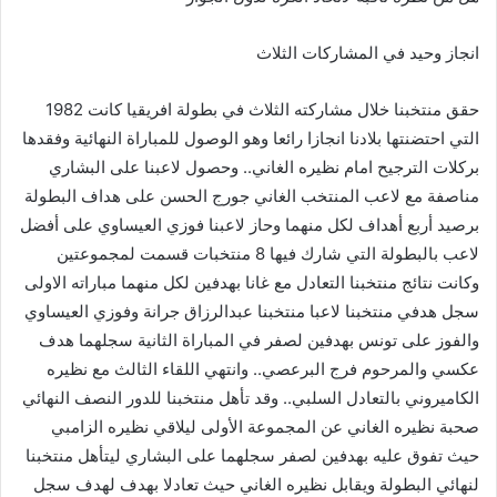
انجاز
وحيد
في
المشاركات
الثلاث
حقق
منتخبنا
خلال
مشاركته
الثلاث
في
بطولة
افريقيا
كانت
1982
التي
احتضنتها
بلادنا
انجازا
رائعا
وهو
الوصول
للمباراة
النهائية
وفقدها
بركلات
الترجيح
امام
نظيره
الغاني
..
وحصول
لاعبنا
على
البشاري
مناصفة
مع
لاعب
المنتخب
الغاني
جورج
الحسن
على
هداف
البطولة
برصيد
أربع
أهداف
لكل
منهما
وحاز
لاعبنا
فوزي
العيساوي
على
أفضل
لاعب
بالبطولة
التي
شارك
فيها
8
منتخبات
قسمت
لمجموعتين
وكانت
نتائج
منتخبنا
التعادل
مع
غانا
بهدفين
لكل
منهما
مباراته
الاولى
سجل
هدفي
منتخبنا
لاعبا
منتخبنا
عبدالرزاق
جرانة
وفوزي
العيساوي
والفوز
على
تونس
بهدفين
لصفر
في
المباراة
الثانية
سجلهما
هدف
عكسي
والمرحوم
فرج
البرعصي
..
وانتهي
اللقاء
الثالث
مع
نظيره
الكاميروني
بالتعادل
السلبي
..
وقد
تأهل
منتخبنا
للدور
النصف
النهائي
صحبة
نظيره
الغاني
عن
المجموعة
الأولى
ليلاقي
نظيره
الزامبي
حيث
تفوق
عليه
بهدفين
لصفر
سجلهما
على
البشاري
ليتأهل
منتخبنا
لنهائي
البطولة
ويقابل
نظيره
الغاني
حيث
تعادلا
بهدف
لهدف
سجل