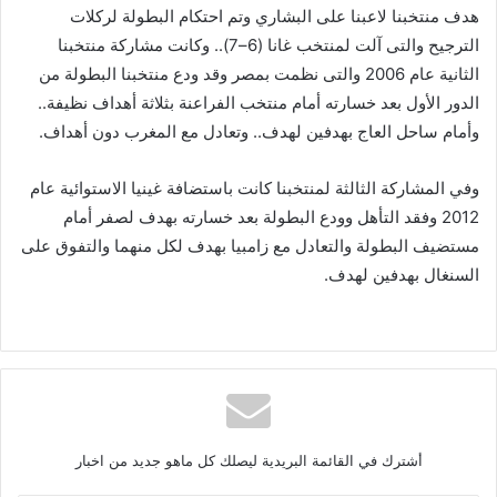
هدف
منتخبنا
لاعبنا
على
البشاري
وتم
احتكام
البطولة
لركلات
الترجيح
والتى
آلت
لمنتخب
غانا
(
6
–
7
)..
وكانت
مشاركة
منتخبنا
الثانية
عام
2006
والتى
نظمت
بمصر
وقد
ودع
منتخبنا
البطولة
من
الدور
الأول
بعد
خسارته
أمام
منتخب
الفراعنة
بثلاثة
أهداف
نظيفة
..
وأمام
ساحل
العاج
بهدفين
لهدف
..
وتعادل
مع
المغرب
دون
أهداف
.
وفي
المشاركة
الثالثة
لمنتخبنا
كانت
باستضافة
غينيا
الاستوائية
عام
2012
وفقد
التأهل
وودع
البطولة
بعد
خسارته
بهدف
لصفر
أمام
مستضيف
البطولة
والتعادل
مع
زامبيا
بهدف
لكل
منهما
والتفوق
على
السنغال
بهدفين
لهدف
.
أشترك في القائمة البريدية ليصلك كل ماهو جديد من اخبار