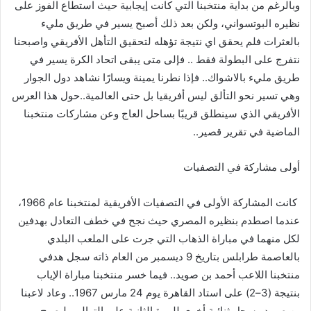
وبالرغم
من
بداية
منتخبنا
التي
كانت
إيجابية
حيث
استطاع
الفوز
على
نظيره
البوتسواني،
ولكن
بعد
ذلك
أصبح
يسير
في
طريق
مليء
بالعثرات
فلم
يحقق
اي
نتيجة
تؤهله
لتحقيق
التأهل
الأفريقي
واصبحنا
نتفرج
على
البطولة
فقط
..
فإلى
متى
يبقى
اتحاد
الكرة
يسير
في
طريق
مليء
بالاشواك
..
فإذا
نطرنا
يمينة
ويسارًا
نشاهد
دول
الجوار
وهي
تسير
نحو
التألق
ليس
أفريقيا
بل
حتى
العالمية
..
حول
هذا
العرس
الأفريقي
الذي
سينطلق
قريبًا
بساحل
العاج
وعن
مشاركات
منتخبنا
الماضية
في
تقرير
قصير
..
أولى
مشاركة
في
التصفيات
كانت
المشاركة
الأولى
في
التصفيات
الأفريقية
لمنتخبنا
عام
1966
،
عندما
اصطدم
بنظيره
المصري
حيث
نجح
في
خطف
التعادل
بهدفين
لكل
منهما
في
مباراة
الذهاب
التي
جرت
على
الملعب
البلدي
بالعاصمة
طرابلس
بتاريخ
9
ديسمبر
من
العام
ذاته
سجل
هدفي
منتخبنا
اللاعب
أحمد
بن
صويد
..
فيما
خسر
منتخبنا
مباراة
الإياب
بنتيجة
(
3
–
2
)
على
استاد
القاهرة
يوم
24
مارس
1967
..
وعاد
لاعبنا
بن
صويد
وسجل
ثنائية
أخرى
للمرة
الثانية
على
التوالي،
ليصبح