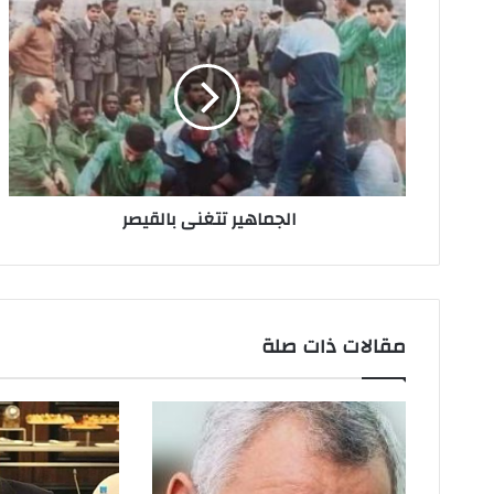
ا
ل
إ
ل
ك
ت
ر
و
ن
الجماهير تتغنى بالقيصر
ي
مقالات ذات صلة