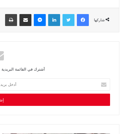
فيسبوك
تويتر
لينكدإن
ماسنجر
مشاركة عبر البريد
طباعة
شاركها
أشترك في القائمة البريدية 
أ
د
خ
ل
ب
ر
ي
د
ك