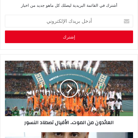
أشترك في القائمة البريدية ليصلك كل ماهو جديد من اخبار
أ
د
خ
ل
ب
ر
ي
د
ك
ا
ل
إ
ل
ك
ت
ر
العائدون من الموت.. الأفيال تصطاد النسور
و
ن
ي