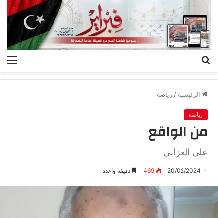
بحث
الق
عن
الرئيسية
/
رياضة
رياضة
من الواقع
علي العزابي
20/02/2024
469
دقيقة واحدة