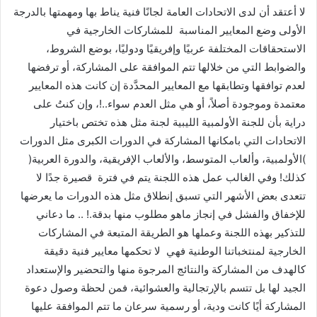
لا أعتقد أن لدى الاتحادات العامة لجانًا فنية يناط بها ومهمتها بالدرجة
الأولى وضع المعايير المناسبة للمشاركات الخارجية في
الاستحقاقات المختلفة عربيًا وإفريقيًا ودوليًا، بوضع الشروط،
والضوابط التي من خلالها تتم الموافقة على المشاركة، أو ترفضها
لعدم توافقها وتطابقها مع المعايير المحدَّدة إن كانت هذه المعايير
معتمدة وموجودة أصلاً، أو هي مثل العدم سواء..!، وإن كنتُ على
دراية بأن للجنة الأولمبية الليبية لجنة مثل هذه تختص باختيار
الاتحادات التي بامكانها المشاركة في الدورات الكبرى مثل الدورات
)الأولمبية، وألعاب المتوسط، والألعاب الإفريقية، والدورة العربية(
كذلك! وفي الغالب عمل هذه اللجنة يتم في فترة قصيرة جدًا لا
تتعدى بعض الأشهر التي تسبق إنطلاق مثل هذه الدورات ما يعرضها
للإخفاق والفشل في إنجاز ماهو مطلوب منها بدقة.! .. ما دعاني
للتذكير بهذه اللجنة وعملها هو الطريقة المتبعة في المشاركات
الخارجية لمنتخباتنا الوطنية فهي لا تحكمها معايير فنية دقيقة
كالهدف من المشاركة والنتائج المرجوة منها والتحضير والإستعداد
الجيد لها بل تتسم بالإرتجالية والعشوائية، فمن لحظة وصول دعوة
المشاركة أيًا كانت ودية، أو رسمية سرعان ما تتم الموافقة عليها