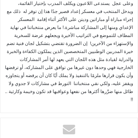
وعلى عجل يستدعى اللاعبون ويكلف المدرب بإختيار القائمة،
ويدخل المنتخب في معسكر إعداد قصير جدًا هذا إن توفر له ذلك مع
إجراء مباراة أو مباراتين وديتن على الأكثر أثناء إقامة المعسكر
الإعداي ومنها إلى المشاركة مباشرة.! ما يعرض منتخباتنا في نهاية
المطاف للتموضع في التراتيب الأخيرة ويجعلهم عرضة للسخرية
والإستهزاء من الآخرين! إن الضرورة تقتضي بتشكيل لجان فنية تضم
خيرة المدربين الوطنيين المتخصصين الذين يملكون الكفاءة والخبرة
والدراية لقيادة مثل هذه اللجان التي يعهد لها أمر المشاركات
الخارجية فهي وحدها دون غيرها من توافق على المشاركه، أو ترفضها
وأن يكون قرارها ملزمًا بالتنفيذ ولا يملك أيًا كان أن يرفضه أو يتجاوزه
ويقفز عليه، ولكي نقي منتخباتنا التورط في مشاركات لا جدوي ولا
طائل منها ضرَّرها أكثرها من نفعها وعواقبها قد تكون وخيمة وكارثية ..
!!