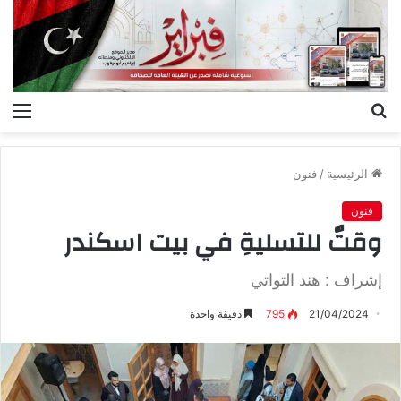
بحث
الق
عن
الرئيسية
/
فنون
فنون
وقتٌ للتسليةِ في بيت اسكندر
إشراف : هند التواتي
21/04/2024
795
دقيقة واحدة