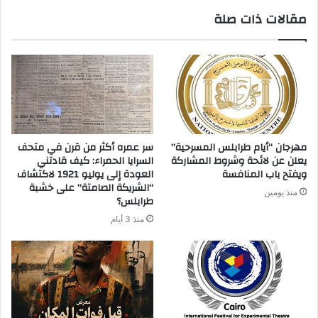
مقالات ذات صلة
مهرجان “أيام طرابلس المسرحية”
سر عمره أكثر من قرن في متحف
يعلن عن لائحة وشروط المشاركة
السرايا الحمراء: كيف قادتني
ويفتح باب المنافسة
العودة إلى يوليو 1921 لاكتشاف
“الشريكة الصامتة” على خشبة
منذ يومين
طرابلس؟
منذ 3 أيام