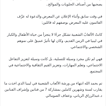
‬يصحبها‭ ‬من‭ ‬أصناف‭ ‬الحلويات‭ ‬والموالح‭.. ‬
‬القائمون‭ ‬عليه‭ ‬المعرض‭ ‬بوصفهم‭ ‬له‭ ‬قائلين‭ :‬
كانتْ‭ ‬الألعابُ‭ ‬الشعبية‭ ‬تشكل‭ ‬جزءًا‭ ‬لا‭ ‬يتجزأ‭ ‬من‭ ‬حياة‭ ‬الأطفال‭ ‬والكبار‮ ‬‭
‬الشخصي‭ ‬والاجتماعي‭. ‬
‬المجتمع‭.‬
‬د‭.‬عبدالرزاق‭ ‬الرياني،‭ ‬وعفاف‭ ‬الصومالي‭ ‬