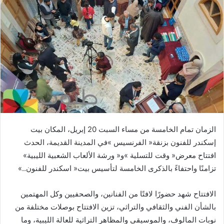
‬افتتاح‭ ‬معرض‭ ‬‮«‬وقت‭ ‬للتسلية‮»‬‭ ‬و‭ ‬‮«‬ورشة‭ ‬الألعاب‭ ‬الشعبية‭ ‬الليبية‮»‬‭
‬تزامنًا‭ ‬واحتفاءً‭ ‬بالذكرى‭ ‬الخامسة‭ ‬لتأسيس‭ ‬بيت‭ ‬‮«‬اسكندر‭ ‬للفنون‮»‬‭.. ‬