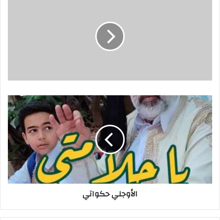
ك
ا
ل
إ
ل
ك
ت
ر
و
ن
ي
الأوجلي حكواتي