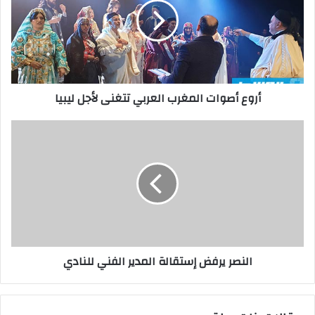
ل
إ
ل
ك
ت
ر
أروع أصوات المغرب العربي تتغنى لأجل ليبيا
و
ن
ي
النصر يرفض إستقالة المدير الفني للنادي