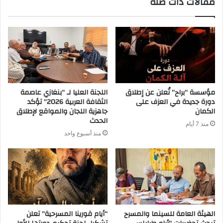
مقالات ذات صلة
مؤسسة “براح” تُعلن عن إطلاق
اللجنة العليا لـ “بنغازي عاصمة
دورة جديدة في العزف على
الثقافة العربية 2026” تؤكد
الكمان
جاهزية اللجان والمواقع لإطلاق
الحدث
منذ 7 أيام
منذ أسبوع واحد
الهيئة العامة للسينما والمسرح
“أيام قورينا المسرحية” تعلن