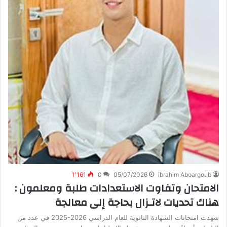
1٬161
0
05/07/2026
ibrahim Aboargoub
الامتحان‭ ‬وتفاوت‭ ‬الاستعدادات طلبة ومعلمون :
هناك تحديات لاتـزال بحاجة إلى معالجة