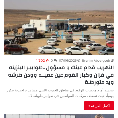
1٬302
0
07/06/2026
ibrahim Aboargoub
‬ويد‭ ‬متورطـة
‬يومياً،‭ ‬حيث‭ ‬تصطف‭ ‬مركبات‭ ‬المواطنين‭ ‬في‭ ‬طوابير‭ ‬طويلة،‭ ‬لا‭…
أكمل القراءة »