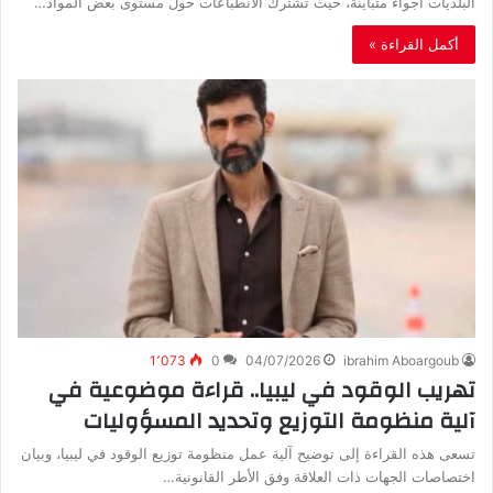
‬البلديات‭ ‬أجواءً‭ ‬متباينة،‭ ‬حيث‭ ‬تشترك‭ ‬الانطباعات‭ ‬حول‭ ‬مستوى‭ ‬بعض‭ ‬المواد‭…
أكمل القراءة »
1٬073
0
04/07/2026
ibrahim Aboargoub
تهريب الوقود في ليبيا.. قراءة موضوعية في
آلية منظومة التوزيع وتحديد المسؤوليات
تسعى هذه القراءة إلى توضيح آلية عمل منظومة توزيع الوقود في ليبيا، وبيان
اختصاصات الجهات ذات العلاقة وفق الأطر القانونية…