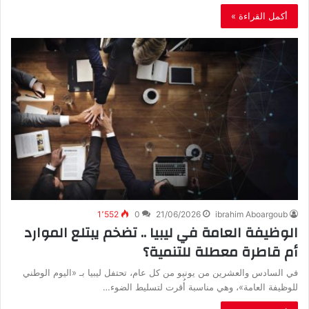
أكمل القراءة »
1٬552
0
21/06/2026
ibrahim Aboargoub
الوظيفة العامة في ليبيا .. تضخم يبتلع الموارد
أم قاطرة معطلة للتنمية؟
في السادس والعشرين من يونيو من كل عام، تحتفل ليبيا بـ «اليوم الوطني
للوظيفة العامة»، وهي مناسبة أُقرت لتسليط الضوء…