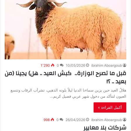
1٬290
0
10/05/2026
ibrahim Aboargoub
‬بعيد‭ .. ‬؟‭!‬
‬العيون‭ ‬لتتأكد‭ ‬من‭ ‬دخول‭ ‬شهر‭ ‬عربي‭ ‬فضيل‭ ‬كريم‭…
أكمل القراءة »
998
0
26/04/2026
ibrahim Aboargoub
شركات بلا معايير