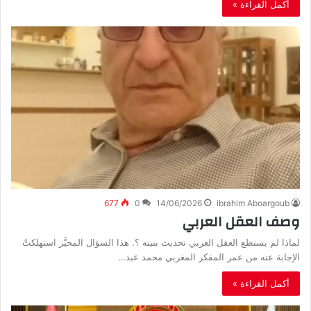
أكمل القراءة »
677
0
14/06/2026
ibrahim Aboargoub
وصف العقل العربي
‬الإجابة‭ ‬عنه‭ ‬من‭ ‬عمر‭ ‬المفكر‭ ‬المغربي‭ ‬محمد‭ ‬عبد‭…
أكمل القراءة »