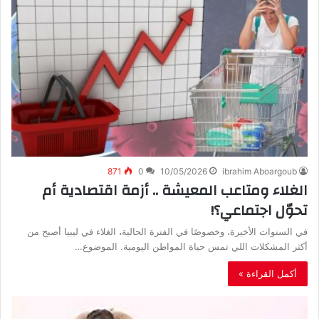
871
0
10/05/2026
ibrahim Aboargoub
‬تحوّل‭ ‬اجتماعي؟‭!‬
‬أكثر‭ ‬المشكلات‭ ‬اللي‭ ‬تمس‭ ‬حياة‭ ‬المواطن‭ ‬اليومية‭.‬ الموضوع‭…
أكمل القراءة »