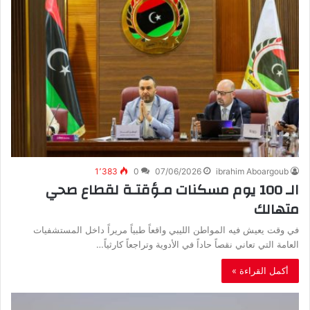
1٬383
0
07/06/2026
ibrahim Aboargoub
‬متهالك
‬العامة‭ ‬التي‭ ‬تعاني‭ ‬نقصاً‭ ‬حاداً‭ ‬في‭ ‬الأدوية‭ ‬وتراجعاً‭ ‬كارثياً‭…
أكمل القراءة »