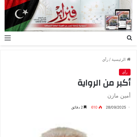
بحث
الق
عن
الرئيسية
/
رأي
رأي
أكبر‭ ‬من‭ ‬الرواية
أمين‭ ‬مازن
28/09/2025
610
2 دقائق