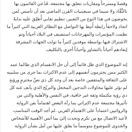
‬إيفادهم‭ ‬أحياناً‭ ‬بالتشاور‭ ‬وأحياناً‭ ‬أخرى‭ ‬بالتكليف‭.‬