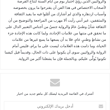
‬وأسباب‭ ‬ازدهاره‭ ‬والذي‭ ‬لم‭ ‬أشارك‭ ‬من‭ ‬أمّلوا‭ ‬فيه‭ ‬ما‭ ‬يفيد‭ ‬الثقافة‭
‬تكونوا‭ ‬يُولَّى‭ ‬عليكم،‭ ‬وبالجملة‭ ‬فإن‭ ‬ما‭ ‬يشغلنا‭ ‬أكبر‭ ‬من‭ ‬الرواية‭.‬
أشترك في القائمة البريدية ليصلك كل ماهو جديد من اخبار
أ
د