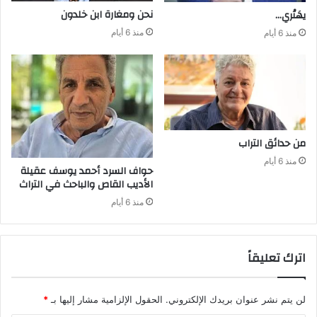
نحن‭ ‬ومغارة ابن‭ ‬خلدون
يهَتْري‭…‬
منذ 6 أيام
منذ 6 أيام
من‭ ‬حدائق‭ ‬التراب
منذ 6 أيام
‬الأديب‭ ‬القاص‭ ‬والباحث‭ ‬في‭ ‬التراث
منذ 6 أيام
اترك تعليقاً
لن يتم نشر عنوان بريدك الإلكتروني.
الحقول الإلزامية مشار إليها بـ
*