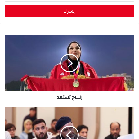
خ
ل
ب
ر
ي
د
ك
ا
ل
إ
ل
ك
ت
ر
رتــاج‭ ‬تستعد
و
ن
ي