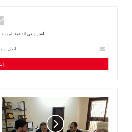
أشترك في القائمة البريدية 
أ
د
خ
ل
ب
ر
ي
د
ك
ا
ل
إ
ل
ك