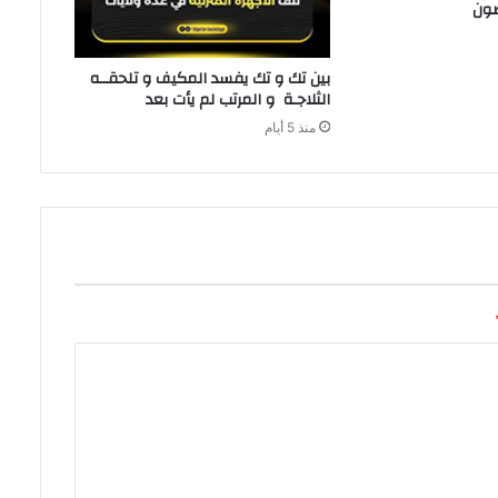
‬الثلاجـة‭ ‬و‭ ‬المرتب‭ ‬لم‭ ‬يأت‭ ‬بعد‭ ‬
منذ 5 أيام