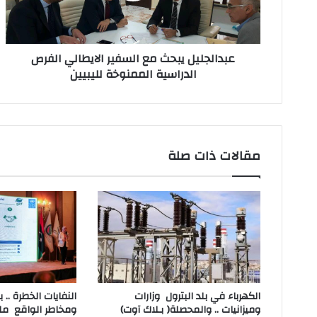
ت
ر
و
ن
عبدالجليل يبحث مع السفير الايطالي الفرص
ي
الدراسية الممنوخة لليبيين
مقالات ذات صلة
‬وميزانيات‭ .. ‬والمحصلة‭ )‬بـلاك‭ ‬آوت)