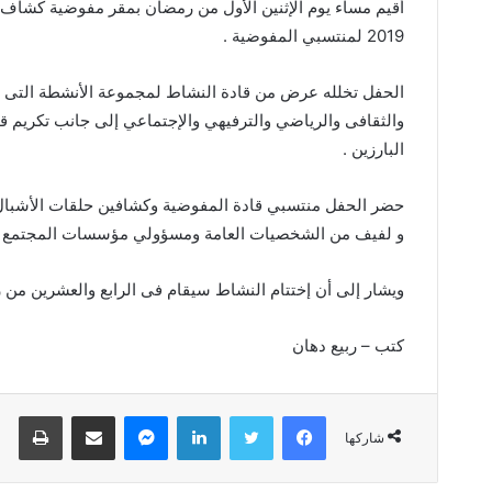
أقيم مساء يوم الإثنين الأول من رمضان بمقر مفوضية كشاف
2019 لمنتسبي المفوضية .
الحفل تخلله عرض من قادة النشاط لمجموعة الأنشطة التى س
والثقافى والرياضي والترفيهي والإجتماعي إلى جانب تكري
البارزين .
حضر الحفل منتسبي قادة المفوضية وكشافين حلقات الأشبال وا
و لفيف من الشخصيات العامة ومسؤولي مؤسسات المجتمع الم
ويشار إلى أن إختتام النشاط سيقام فى الرابع والعشرين من 
كتب – ربيع دهان
فيسبوك
تويتر
لينكدإن
ماسنجر
مشاركة عبر البريد
طباعة
شاركها