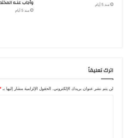
‬وأجاب‭ ‬عنـه‭ ‬المختصون
منذ 5 أيام
منذ 5 أيام
اترك تعليقاً
لن يتم نشر عنوان بريدك الإلكتروني.
الحقول الإلزامية مشار إليها بـ
*
ا
ل
ت
ع
ل