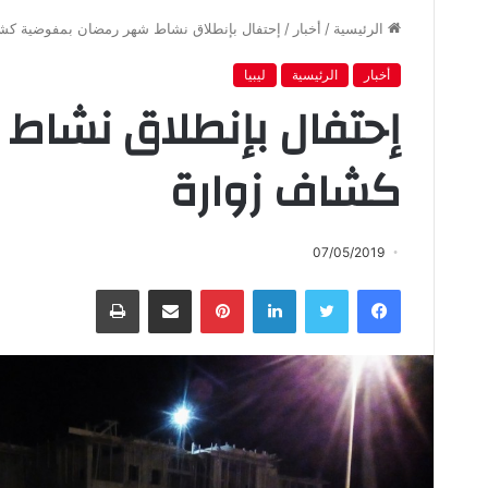
الرئيسية
/
أخبار
/
إحتفال بإنطلاق نشاط شهر رمضان بمفوضية كش
أخبار
الرئيسية
ليبيا
إحتفال بإنطلاق نشاط
كشاف زوارة
07/05/2019
فيسبوك
تويتر
لينكدإن
بينتيريست
مشاركة عبر البريد
طباعة