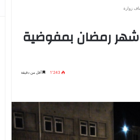
اف زوارة
 شهر رمضان بمفوضية
1٬243
أقل من دقيقة