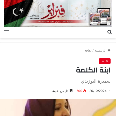
بحث
الق
عن
الرئيسية
/
ثقافة
ثقافة
ابنة الكلمة
سميرة البوزيدي
20/10/2024
500
أقل من دقيقة