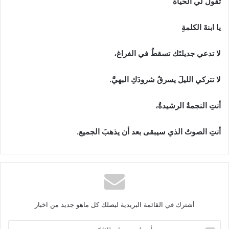
تقولُ‭ ‬لي‭ ‬الحياةُ
يا‭ ‬ابنةَ‭ ‬الكلمةِ‭ ‬
لا‭ ‬تدعي‭ ‬جديلتَك‭ ‬تسقطُ‭ ‬في‭ ‬الفراغ،
لا‭ ‬تتركي‭ ‬الليلَ‭ ‬يسرقُ‭ ‬شرودَكِ‭ ‬البهيَّ‭.‬
أنتِ‭ ‬النجمةُ‭ ‬الرشيدةُ،
أنتِ‭ ‬الصوتُ‭ ‬الذي‭ ‬سيبقى‭ ‬بعد‭ ‬أن‭ ‬يذهبَ‭ ‬الجميع‭.‬
أشترك في القائمة البريدية ليصلك كل ماهو جديد من اخبار
أ