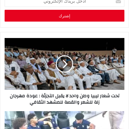
د
خ
ل
ب
ر
ي
د
ك
ا
ل
إ
ل
ك
ت
ر
تحت شعار ليبيا وطن واحد لا يقبل التجزئة : عودة مهرجان
و
زلة للشعر والقصة للمشهد الثقافي
ن
ي