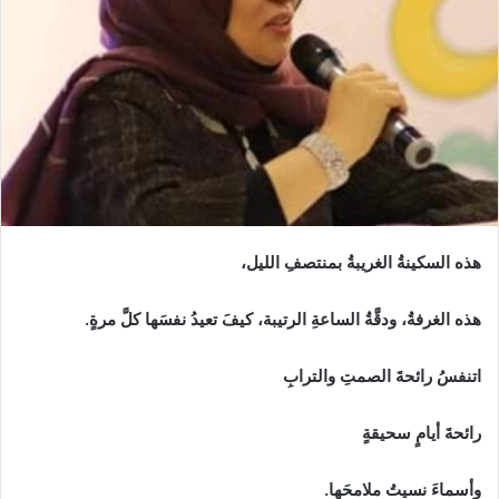
هذه‭ ‬السكينةُ‭ ‬الغريبةُ‭ ‬بمنتصفِ‭ ‬الليل،
هذه‭ ‬الغرفةُ،‭ ‬ودقَّةُ‭ ‬الساعةِ‭ ‬الرتيبة،‭ ‬كيفَ‭ ‬تعيدُ‭ ‬نفسَها‭ ‬كلَّ‭ ‬مرةٍ‭. ‬
اتنفسُ‭ ‬رائحةَ‭ ‬الصمتِ‭ ‬والترابِ‭ ‬
رائحةَ‭ ‬أيامٍ‭ ‬سحيقةٍ
وأسماءَ‭ ‬نسيتُ‭ ‬ملامحَها‭.‬