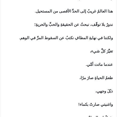
هذا‭ ‬العالمُ‭ ‬غريبٌ‭ ‬إلى‭ ‬الحدِّ‭ ‬الأقصى‭ ‬من‭ ‬المستحيل‭.‬
ندورُ‭ ‬بلا‭ ‬توقّف،‭ ‬نبحثُ‭ ‬عن‭ ‬الحقيقةِ‭ ‬والحبِّ‭ ‬والحريةِ؛
ولكننا‭ ‬في‭ ‬نهايةِ‭ ‬المطافِ‭ ‬نكتبُ‭ ‬عن‭ ‬السقوط‭ ‬المرِّ‭ ‬في‭ ‬الوهم‭. ‬
تغيَّرَ‭ ‬كلَّ‭ ‬شيء،
عندما‭ ‬ماتت‭ ‬أمِّي‭. ‬
طعمُ‭ ‬الحياةِ‭ ‬صارَ‭ ‬مرًا،‭ ‬
ذبُلَ‭ ‬وجهي،
واغنيتي‭ ‬صارتْ‭ ‬بكماء‭!‬