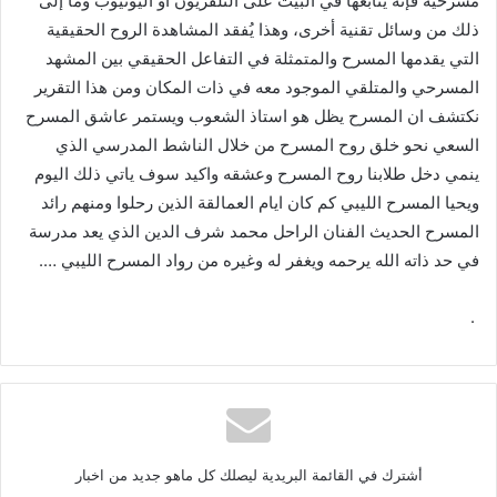
مسرحية
فإنه
يتابعها
في
البيت
على
التلفزيون
أو
اليوتيوب
وما
إلى
ذلك
من
وسائل
تقنية
أخرى،
وهذا
يُفقد
المشاهدة
الروح
الحقيقية
التي
يقدمها
المسرح
والمتمثلة
في
التفاعل
الحقيقي
بين
المشهد
المسرحي
والمتلقي
الموجود
معه
في
ذات
المكان
ومن
هذا
التقرير
نكتشف
ان
المسرح
يظل
هو
استاذ
الشعوب
ويستمر
عاشق
المسرح
السعي
نحو
خلق
روح
المسرح
من
خلال
الناشط
المدرسي
الذي
ينمي
دخل
طلابنا
روح
المسرح
وعشقه
واكيد
سوف
ياتي
ذلك
اليوم
ويحيا
المسرح
الليبي
كم
كان
ايام
العمالقة
الذين
رحلوا
ومنهم
رائد
المسرح
الحديث
الفنان
الراحل
محمد
شرف
الدين
الذي
يعد
مدرسة
في
حد
ذاته
الله
يرحمه
ويغفر
له
وغيره
من
رواد
المسرح
الليبي
….
.
أشترك في القائمة البريدية ليصلك كل ماهو جديد من اخبار