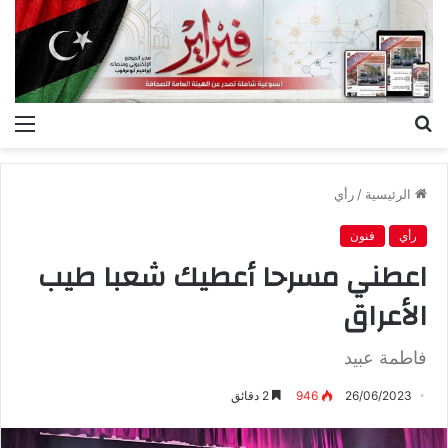
بحث
الق
عن
الرئيسية
/
رأي
رأي
فنون
اعطني مسرحا أعطيك شعبا طيب
الأعراق
فاطمة عبيد
26/06/2023
946
2 دقائق