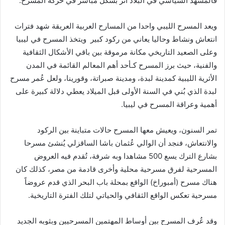
فالمشهد
السياسي
في
البلاد
أثر
بشكل
مباشر
في
حركة
المسرح
.
ويعد
المسرح
الليبي
واحدا
من
المسارح
العربية
العريقة
شهد
فترات
انتعاش
ونشاط
وحاليا
يعاني
من
ركود
كبير
ويتخذ
المسرح
في
ليبيا
وعلى
الصعيد
التاريخي
مكانة
مرموقة
بين
باقي
الأشكال
الثقافية
والفنية،
حيث
برز
المسرح
كـأحد
أهم
المعالم
القائمة
في
المدن
الأثرية
الليبية
كمدينة
لبدة،
ومدينة
صبراتة،
وقورينا،
ولعل
عُمر
مسرح
لبدة
الذي
بُني
في
السنة
الأولى
قبل
الميلاد
يعطي
دلالة
كبيرة
على
أهمية
وعراقة
المسرح
في
ليبيا
.
تمر
السنون،
ويعيش
معها
المسرح
حالات
متباينة
بين
الركود
والانتعاش،
فنجد
أن
الوالي
عُثمان
باشا
الساقزلي
يُنشئ
مسرحا
بشارع
الترك
يسع
500
مشاهدا
وبه
شرفة،
تُقدم
فيه
العروض
المسرحية
لفرق
مسرحية
محلية
وأخرى
قادمة
من
مصر،
كذلك
كان
هناك
مسرح
(
أمبوراخ
)
الواقع
بمحلة
باب
البحر
الذي
قدم
عروضاً
مسرحية
تعكس
الواقع
الثقافي
والحياتي
لتلك
الفترة
التاريخية
.
وقد
عُرف
المسرح
بين
أوساط
المهتمين
المسرحيين
وبثوبه
الجديد