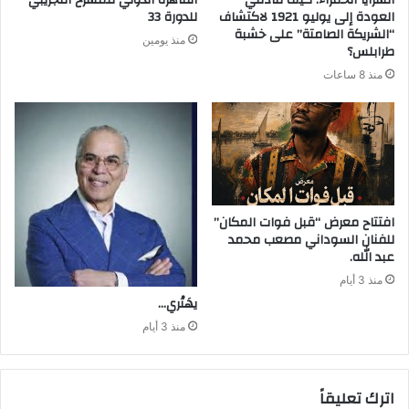
العودة إلى يوليو 1921 لاكتشاف
للدورة 33
“الشريكة الصامتة” على خشبة
منذ يومين
طرابلس؟
منذ 8 ساعات
افتتاح معرض “قبل فوات المكان”
للفنان السوداني مصعب محمد
عبد الله.
منذ 3 أيام
يهَتْري‭…‬
منذ 3 أيام
اترك تعليقاً