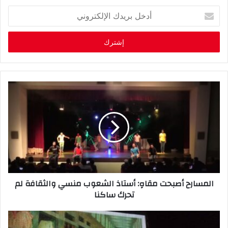
أ
د
خ
ل
ب
ر
ي
د
ك
ا
ل
إ
ل
ك
ت
ر
المسارح أصبحت مقاهِِ: أستاذ الشعوب منسي والثقافة لم
و
تحرك ساكنا
ن
ي