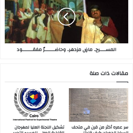
المســــرح.. ماضٍ مزدهر.. وحاضـــــــرٌ مفقـــــــود
مقالات ذات صلة
سر عمره أكثر من قرن في متحف
تشكيل اللجنة العليا لمهرجان
السرايا الحمراء: كيف قادتني
القاهرة الدولي للمسرح التجريبي