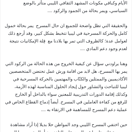
الأيام
وكباقي
مكونات
المشهد
الثقافي
الليبي
متأثر
بالوضع
السياسي،
ويمر
بحالة
من
الجمود
والركود
….
والحقيقة
التي
تظل
واضحة
للجميع
ان
حال
المسرح
يمر
بحالة
خمول
كامل
والحركة
المسرحية
في
ليبيا
تتخبط
بشكل
كبير،
وقد
أرجع
ذلك
لعوامل
عدة؛
كالظروف
التي
تمر
بها
بلادنا
مع
قِلة
الإمكانيات
نتيجة
لعدم
وجود
دعم
المادي
….
وهنا
يراودني
سؤال
عن
كيفية
الخروج
من
هذه
الحالة
من
الركود
التي
يمر
بها
المسرح،
هل
لابد
من
اقامة
ورش
عمل
تحتضن
المتخصصين
الأكاديميين
والممثلين
والكتّاب
والمهتمين
بالحركة
المسرحية
في
ليبيا
للتباحث
والتشاور
حول
إيجاد
الحلول
المناسبة
لهذه
الأزمة،
وكذلك
إقامة
الدورات
التدريبية
للمعنين
سواء
بالداخل
أو
الخارج
للرفع
من
كفاءة
العاملين
في
المسرح
.
أيضاً
إدماج
القطاع
الخاص
في
عملية
دعم
المسرح
للمساهمة
في
الارتقاء
به
….
حين
اختفي
المسرح
الليبي
وجد
المواطن
حلا
بديلا
إذا
أراد
مشاهدة