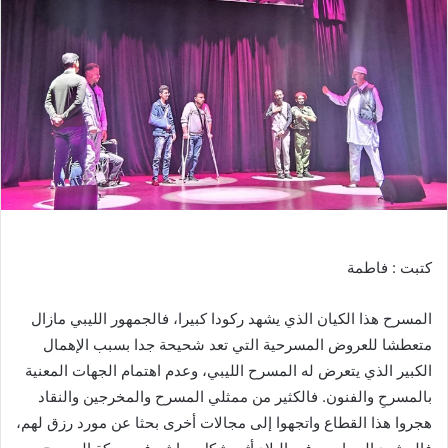
كتبت
:
فاطمة
المسرح
هذا
الكيان
الذي
يشهد
ركودا
كبيرا،
فالجمهور
الليبي
مازال
متعطشا
للعروض
المسرحية
التي
تعد
شحيحة
جدا
بسبب
الإهمال
الكبير
الذي
يتعرض
له
المسرح
الليبي،
وعدم
اهتمام
الجهات
المعنية
بالمسرحِ
والفنون
.
فالكثير
من
ممثلي
المسرح
والمخرجين
والنقاد
هجروا
هذا
القطاع
واتجهوا
إلى
مجالات
أخرى
بحثا
عن
مورد
رزق
لهم،