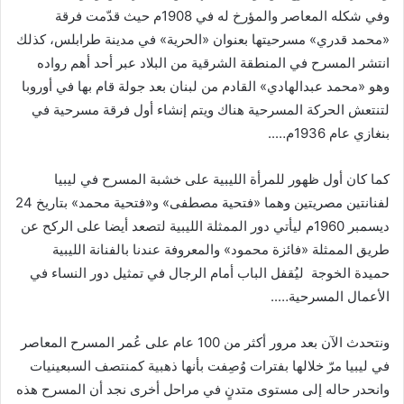
وفي
شكله
المعاصر
والمؤرخ
له
في
1908
م
حيث
قدّمت
فرقة
«
محمد
قدري
»
مسرحيتها
بعنوان
«
الحرية
»
في
مدينة
طرابلس،
كذلك
انتشر
المسرح
في
المنطقة
الشرقية
من
البلاد
عبر
أحد
أهم
رواده
وهو
«
محمد
عبدالهادي
»
القادم
من
لبنان
بعد
جولة
قام
بها
في
أوروبا
لتنتعش
الحركة
المسرحية
هناك
ويتم
إنشاء
أول
فرقة
مسرحية
في
بنغازي
عام
1936
م
…..
كما
كان
أول
ظهور
للمرأة
الليبية
على
خشبة
المسرح
في
ليبيا
لفنانتين
مصريتين
وهما
«
فتحية
مصطفى
»
و«فتحية
محمد
»
بتاريخ
24
ديسمبر
1960
م
ليأتي
دور
الممثلة
الليبية
لتصعد
أيضا
على
الركح
عن
طريق
الممثلة
«
فائزة
محمود
»
والمعروفة
عندنا
بالفنانة
الليبية
حميدة
الخوجة
ليُقفل
الباب
أمام
الرجال
في
تمثيل
دور
النساء
في
الأعمال
المسرحية
…..
ونتحدث
الآن
بعد
مرور
أكثر
من
100
عام
على
عُمر
المسرح
المعاصر
في
ليبيا
مرّ
خلالها
بفترات
وُصِفت
بأنها
ذهبية
كمنتصف
السبعينيات
وانحدر
حاله
إلى
مستوى
متدنٍ
في
مراحل
أخرى
نجد
أن
المسرح
هذه