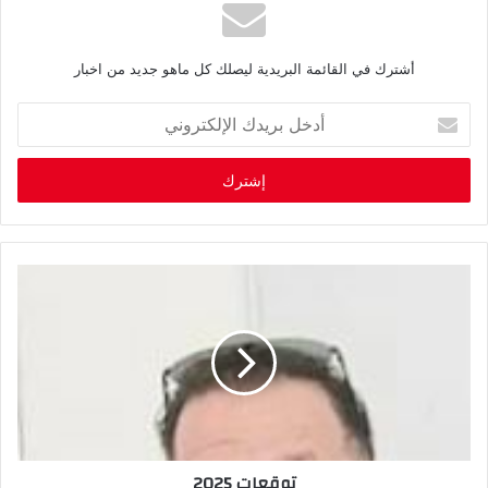
أشترك في القائمة البريدية ليصلك كل ماهو جديد من اخبار
أ
د
خ
ل
ب
ر
ي
د
ك
ا
ل
إ
ل
ك
ت
ر
توقعات 2025
و