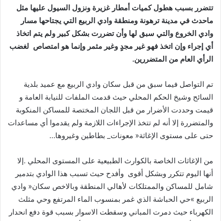
‬أي‭ ‬إجراء‭ ‬وإن‭ ‬اتخذ‭ ‬فهو‭ ‬غير‭ ‬مجدٍ‭ ‬وغير‭ ‬مثمر‭ ‬وإنما‭ ‬هو‭ ‬امتصاص‭
‬الرأي‭ ‬العام‭ ‬من‭ ‬المتضررين‭.‬
‬حتى‭ ‬على‭ ‬مستوى‭ ‬الإغاثة‭ ‬‮«‬معونات‭ _‬بطاطين‭ ‬وغيروها‭… ‬
‬أنها‭ ‬اليوم‭ ‬تتكرر‭ ‬وبشكل‭ ‬أقوى‭