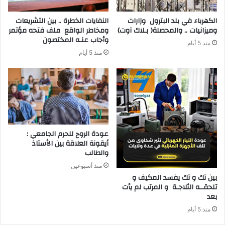
‬وميزانيات‭ .. ‬والمحصلة‭ )‬بـلاك‭ ‬آوت)
‬وأجاب‭ ‬عنـه‭ ‬المختصون
منذ 5 أيام
منذ 5 أيام
عودة الروح للحرم الجامعي :
أيقونة العلاقة بين الأستاذ
والطالب
منذ أسبوعين
‬بعد‭ ‬
منذ 5 أيام