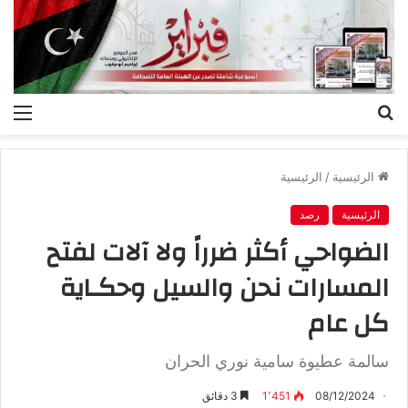
بحث
الق
عن
الرئيسية
/
الرئيسية
الرئيسية
رصد
الضواحي أكثر ضرراً ولا آلات لفتح
المسارات نحن والسيل وحكـاية
كل عام
سالمة عطيوة سامية نوري الحران
08/12/2024
1٬451
3 دقائق