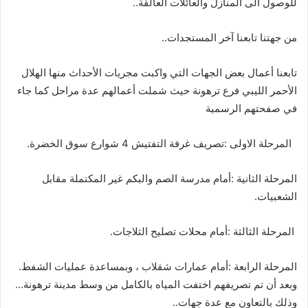
‬للوصول‭ ‬الى‭ ‬المنازل‭ ‬والعائلات‭ ‬العالقة‭ ..‬
من‭ ‬جهتنا‭ ‬تابعنا‭ ‬آخر‭ ‬المستجدات‭ ..‬
‬في‭ ‬صفحتهم‭ ‬الرسمية‭ ‬
‬المرحلة‭ ‬الاولى‭: ‬تصريف‭ ‬غرفة‭ ‬التفتيش‭ ‬4‭ ‬شوارع‭ ‬سوق‭ ‬الخضرة‭.‬
‬الشعبيات‭.‬
‭ ‬المرحلة‭ ‬الثالثة‭: ‬أمام‭ ‬محلات‭ ‬تصليح‭ ‬الثلاجات‭ . ‬
المرحلة‭ ‬الرابعة‭:‬‭ ‬أمام‭ ‬عمارات‭ ‬شقلاب‭ ‬،‭ ‬وبمساعدة‭ ‬عمليات‭ ‬الشفط‭ .
وذلك‭ ‬بالتعاون‭ ‬مع‭ ‬عدة‭ ‬جهات‭ ..‬