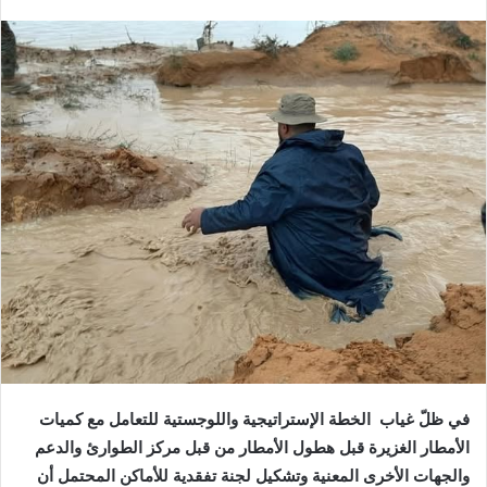
في‭ ‬ظلّ‭ ‬غياب‭