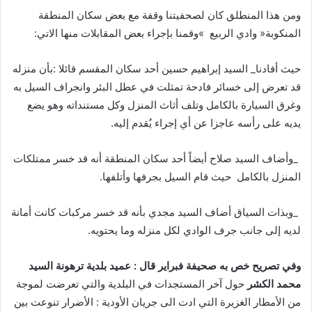
‬المنكوبة‭ ‬‮«‬وادي‭ ‬الربيع‮»‬‭
‬وقمنا‭ ‬بإجراء‭ ‬بعض‭ ‬المقابلات‭ ‬منها‭ ‬الاتي‭: ‬
‬يديه‭ ‬على‭ ‬رأسه‭ ‬عاجزا‭ ‬عن‭ ‬أي‭ ‬إجراء‭ ‬يُقدم‭ ‬إليه‭. ‬
‬المنزل‭ ‬بالكامل‭
‬حيث‭ ‬قام‭ ‬السيل‭ ‬بجرفها‭ ‬وأتلفها‭. ‬
‬لديه‭ ‬إلى‭ ‬جانب‭ ‬جرف‭ ‬الوادي‭ ‬لكل‭ ‬منزله‭ ‬وما‭ ‬يحتويه‭ . ‬
‬محمد‭ ‬الكشر‭ ‬