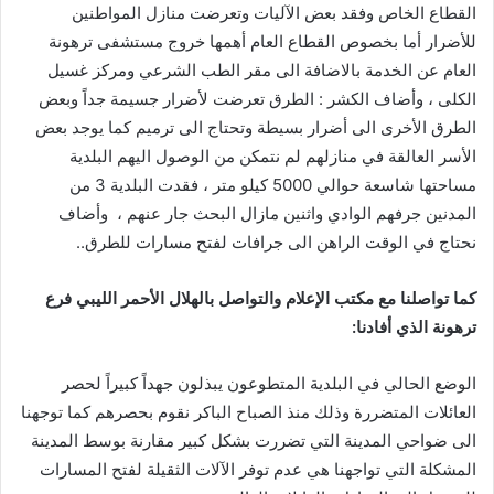
‬المدنين‭ ‬جرفهم‭ ‬الوادي‭ ‬واثنين‭ ‬مازال‭ ‬البحث‭ ‬جار‭ ‬عنهم‭
‬نحتاج‭ ‬في‭ ‬الوقت‭ ‬الراهن‭ ‬الى‭ ‬جرافات‭ ‬لفتح‭ ‬مسارات‭ ‬للطرق‭ ..‬
‬ترهونة‭ ‬الذي‭ ‬أفادنا‭ :‬