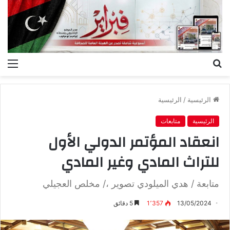
بحث
الق
عن
الرئيسية
/
الرئيسية
الرئيسية
متابعات
انعقاد المؤتمر الدولي الأول
للتراث المادي وغير المادي
متابعة / هدي الميلودي تصوير ،/ مخلص العجيلي
13/05/2024
1٬357
5 دقائق