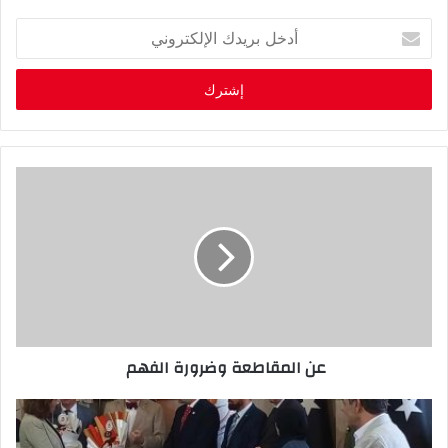
أ
د
خ
ل
ب
ر
ي
د
ك
ا
ل
إ
ل
ك
ت
ر
عن المقاطعة وضرورة الفهم
و
ن
ي