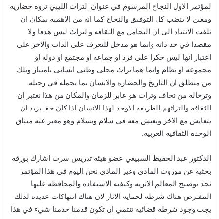
لمؤتمر الاول النجاح المرسوم في عنوان التراث الليبي تروه حضاريه
ومعين لا ينضب كل التوفيق والنجاح كما انه من الاهميه بمكان ان
نلفت الانتباه الى ان التحامل مع الثقافه والتراث ليس هدفا ولا
مقصدا في حد ذاته وانما هو مدخل للتعرف على الذات والاخر على
اعتبار انها ليس حكرا على فرد او جماعه او مجتمع او دوله او
مجموعه او نظام وانما هما تراث محلي وطني انساني بامتياز وتلك
من منطلق ان التاريخ والحضاره والانسان بما يحمله في رحيله
وترحاله من تخاف وتراث هو عابر للزمان والمكان من هذا نعتبر ان
الثقافه والتراثهم الطريقه الاوحد لهذا الانسان اذا كان حقا يريد ان
يتعايش مع الاخر ويعيش معه في سلام وبسلام وهو معبر عنه ميثاق
الوحده الثقافيه العربيه.
الدكتور عبد الحفيظ السبيعي عضو هيئه تدريس سرت اشارك بورقه
بحثيه عن موروث المادي وغير المادي نحن اليوم في هذا المؤتمر
نجد توضيح المعالم الاثريه وكيفيه الاستفاده والمحافظه عليها
المفترض هناك شرطه لحمايه الاثار لان هناك انتهاكات عديده لذلك
يجب وجود شرطه قضائيه تنتمي ان تكون قدمنا خدمنا شيء في هذا