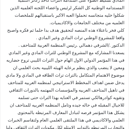
المادي تسليط الضوء على استدامه التراث كاحد ركائز التنميه
المستدامه الوطنيه كل الشكر لرئيس واعضاء اللجنه العلميه الذين
شكلوا خليه متجانسه تحملوا العبه الاكبر باستقبالهم للملخصات
العلميه من مختلف الجامعات والاكاديميات.
كلي فخر باعتلاء هذه المنصه لتحقيق هدف بدا حلما ثم فكره واصبح
واقعا للمشروع الوطني تراث المادي وغير المادي .
الدكتور ./الشرقي دهمالي .رئيس المنظمة العربية للمتاحف .
يسعدنا المشاركه مع المشروع الوطني للتراث المادي وغير المادي
في هذا المؤتمر الدولي الاول الهام حول التراث الليبي تروح حضاريه
ومعين لا ينضب والذي ينظم برعايه الهيئه الليبيه بحث العلمي ان
موضوع الاهتمام المتكامل بالتراث تراث الطاقه في المادي ولا مادي
يدخل ضمن اهداف المخطط الاستراتيجي لمنظمه العربيه للمتاحف
في تاهيل المتاحف العربيه والمؤسسات المهتمه بالدورات الثقافي
وتقويه كوادرهالكي تستمر في العنايه بهذا التراث حتى تسلمه
للاجيال المقبله في حاله جيده وتامل المنظمه العربيه للمتاحف ان
يشكل هذا المؤتمر فرصه لتبادل المعارف المرتبطه بالمحتوى
العلمي والاكاديمي في هذا الملتقى العلمي العام ولتقاسم الخبرات
والتجارب المرتبطه بالتدابير الامثله لكل مكونات التراث الثقافي ولنا