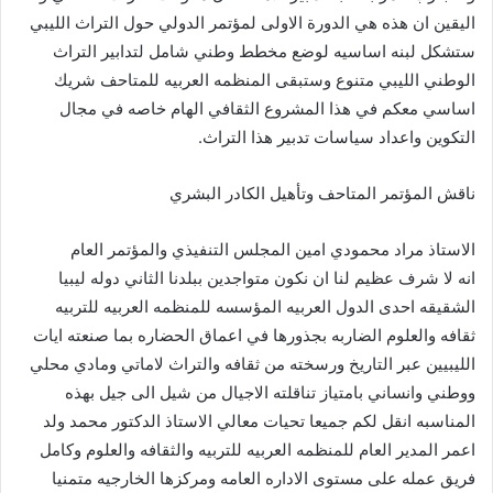
اليقين ان هذه هي الدورة الاولى لمؤتمر الدولي حول التراث الليبي
ستشكل لبنه اساسيه لوضع مخطط وطني شامل لتدابير التراث
الوطني الليبي متنوع وستبقى المنظمه العربيه للمتاحف شريك
اساسي معكم في هذا المشروع الثقافي الهام خاصه في مجال
التكوين واعداد سياسات تدبير هذا التراث.
ناقش المؤتمر المتاحف وتأهيل الكادر البشري
الاستاذ مراد محمودي امين المجلس التنفيذي والمؤتمر العام
انه لا شرف عظيم لنا ان نكون متواجدين ببلدنا الثاني دوله ليبيا
الشقيقه احدى الدول العربيه المؤسسه للمنظمه العربيه للتربيه
ثقافه والعلوم الضاربه بجذورها في اعماق الحضاره بما صنعته ايات
الليبيين عبر التاريخ ورسخته من ثقافه والتراث لاماتي ومادي محلي
ووطني وانساني بامتياز تناقلته الاجيال من شيل الى جيل بهذه
المناسبه انقل لكم جميعا تحيات معالي الاستاذ الدكتور محمد ولد
اعمر المدير العام للمنظمه العربيه للتربيه والثقافه والعلوم وكامل
فريق عمله على مستوى الاداره العامه ومركزها الخارجيه متمنيا