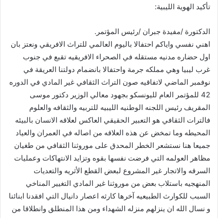
تأكيد الهوية الليبية:
الدكتورة /مفيدة جبران /رئيس المؤتمر.
اهني نفسي واياكم احتفالا باليوم العالمي للتراث الافريقي ونعتز بان
اول حضاره مدنيه مستقله في الصحراء الافريقيه تقبع في جنوب
غرب ليبيا وهي مملكه جرمة واحتفالا بانضمام دولتنا العريقة في
نوفمبر الماضي لاتفاقيه صون التراث الثقافي غير المادي في الدوره
42 للمؤتمر العام لليونسكو بجهود معالي الوزير دكتور موسى
المقريف رئيس اللجنه الوطنيه الليبيه للتربيه والثقافه والعلوم
فالترات الثقافي هو التعبير الحقيقي العاكس لعلاقه الانسان بالبيئه
المحيطه وما تمخض عن هذه العلاقه من اصاله في العمران والعياد
جميعا هنا نستشعر الخطر المحدق على موروثنا الثقافي من طغيان
مظاهر العولمه التي فرضت نفسها بقوه وتزايد الانتهاكات وعمليات
السرقه والاتجار غير المشروع لبعض القطع الأثريه والتعديات
المنهجيه باستلاب بعض من موروثنا غير المادي التغيير المناخي
السبب للكوارث الطبيعيه آخرها كارثه اعصار دانيال التي افقدنا ابنائنا
و نسال الله ان ينزلهم منزله الشهداء ومن هذا المنطلق وانطلاقا من