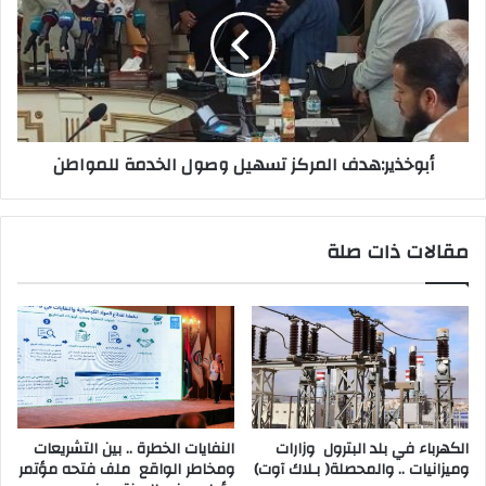
أبوخذير:هدف المركز تسهيل وصول الخدمة للمواطن
مقالات ذات صلة
‬وميزانيات‭ .. ‬والمحصلة‭ )‬بـلاك‭ ‬آوت)