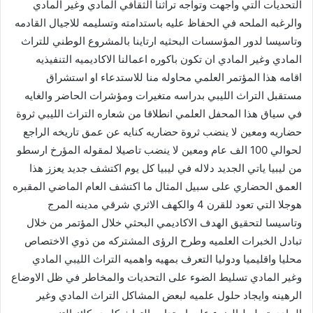
التحديات التي واجهت وتواجه تراثنا الثقافي المادي وغير المادي
والرغبه الملحه في الحفاظ عليه باستدامته وتسليمه للاجيال القادمه
وتاسيسا لدور المؤسسات البحثيه ارتاينا بالمشروع الوطني للتراث
المادي وغير المادي ان تكون باكوره اعمالنا الاكاديميه التنفيذيه
اقامه هذا المؤتمر العلمي محاوله منا للاستدعاء او استشراق
مستقبل التراث الليبي بدراسه متغيرات ومؤشرات الحاضر والغايه
في سياق هذا المحفل العلمي انطلاقا من شعاره التراث الليبي ثروة
حضاريه ومعين لا ينضب ثروة حضاريه كنايه عن عمق تاريخه الراجع
لحوالي 100 الف عام ومعين لا ينضب تاصيلا لمقوله المؤرخ ارسطو
من ليبيا ياتي الجديد دلاله في ليبيا كل يوم اكتشف جديد يعزز هذا
العمق الحضاري على سبيل المثال ما اكتشف العام الماضي المقبره
هوجلا التي تعود للقرن 4 والكهف الاثري شرقي مدينه المرج
وتاسيسا لتحقيق الهدف الاكاديمي البحثي خلال المؤتمر من خلال
تبادل الخبرات العلميه وطرح الرؤى المشتركه من ذوي الاختصاص
محليا واقليميا ودوليا التعرف بمهيه واهميه التراث الليبي المادي
وغير المادي تسليط الضوء على التحديات والمخاطر في ظل الاوضاع
الرهينه وايجاد حلول علميه لبعض المشاكل التراث المادي وغير