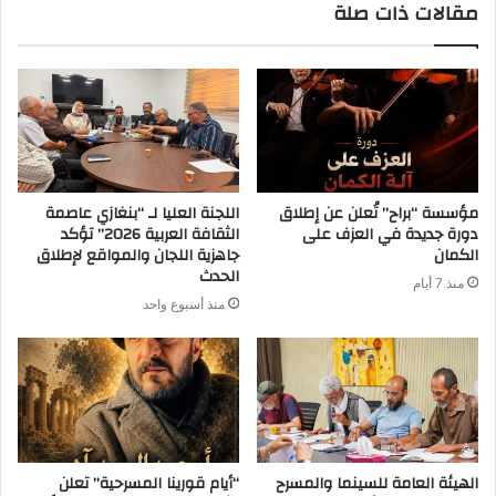
مقالات ذات صلة
مؤسسة “براح” تُعلن عن إطلاق
اللجنة العليا لـ “بنغازي عاصمة
دورة جديدة في العزف على
الثقافة العربية 2026” تؤكد
الكمان
جاهزية اللجان والمواقع لإطلاق
الحدث
منذ 7 أيام
منذ أسبوع واحد
الهيئة العامة للسينما والمسرح
“أيام قورينا المسرحية” تعلن