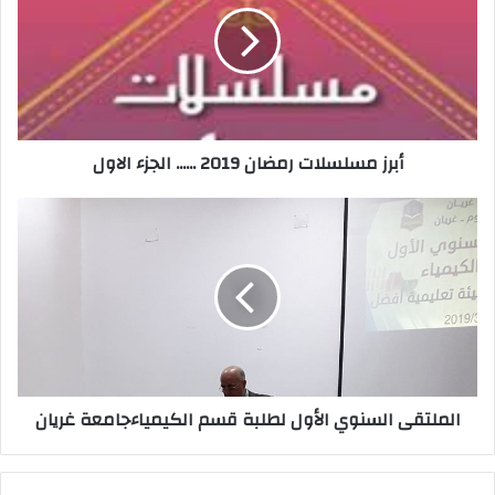
ل
إ
ل
ك
ت
ر
أبرز مسلسلات رمضان 2019 ...... الجزء الاول
و
ن
ي
الملتقى السنوي الأول لطلبة قسم الكيمياءجامعة غريان