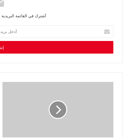
أشترك في القائمة البريدية 
أ
د
خ
ل
ب
ر
ي
د
ك
ا
ل
إ
ل
ك
ت
ر
و