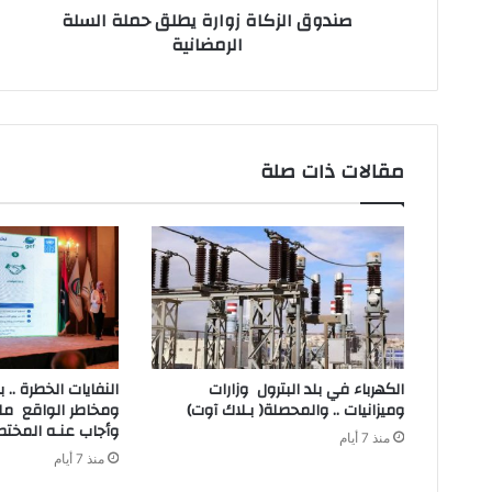
ن
صندوق الزكاة زوارة يطلق حملة السلة
ي
الرمضانية
مقالات ذات صلة
‬وميزانيات‭ .. ‬والمحصلة‭ )‬بـلاك‭ ‬آوت)
‬وأجاب‭ ‬عنـه‭ ‬المختصون
منذ 7 أيام
منذ 7 أيام