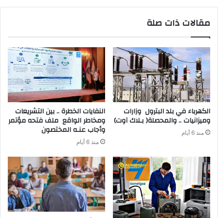
مقالات ذات صلة
‬وميزانيات‭ .. ‬والمحصلة‭ )‬بـلاك‭ ‬آوت)
‬وأجاب‭ ‬عنـه‭ ‬المختصون
منذ 6 أيام
منذ 6 أيام