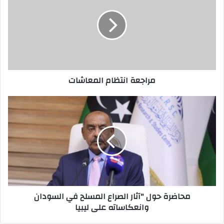
ا
ل
إ
ل
ك
ت
ر
مراجعة انتظام المعاشات
و
ن
ي
محاضرة حول "آثار الصراع المسلح في السودان
وانعكاساته على ليبيا