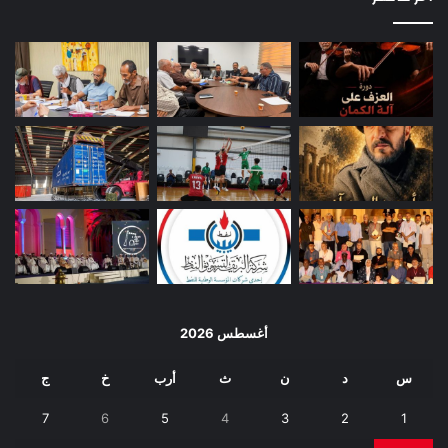
أغسطس 2026
س
د
ن
ث
أرب
خ
ج
7
6
5
4
3
2
1