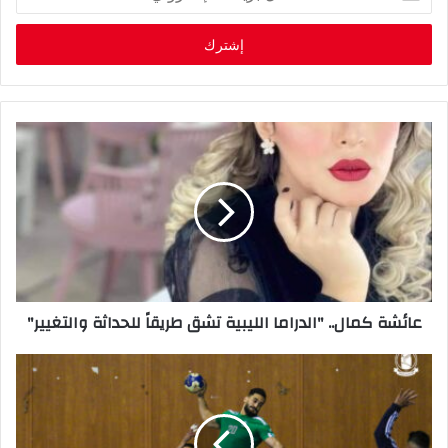
د
خ
ل
ب
ر
ي
د
ك
ا
ل
إ
ل
ك
ت
ر
عائشة كمال.. "الدراما الليبية تشق طريقاً للحداثة والتغيير"
و
ن
ي