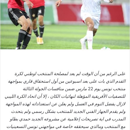
على
الرغم
من
أن
الوقت
لم
يعد
لمصلحة
المنتخب
اوطني
لكرة
القدم
الذي
بات
على
بعد
اسبوعين
من
أول
استحقاق
قاري
بمواجهة
منتخب
تونس
يوم
22
مارس
ضمن
منافسات
الجولة
الثالثة
للتصفيات
الأفريقية
المؤهلة
لنهائيات
الكان
،
إلا
أن
اتحاد
الكرة
الليبي
لازال
يفضل
النوم
في
العسل
ولم
يعلن
عن
استعداداته
لهذه
المواجهة
ولم
يقدم
الجهاز
الفني
الجديد
للمنتخب
بشكل
رسمي
ولم
يتحدث
المدرب
في
اية
تصريحات
إعلامية
عن
مشروعه
الجديد
حمدي
بطاو
مع
المنتخب
ومالذي
سيحققه
خاصة
في
مواجهتي
تونس
التسعينيات