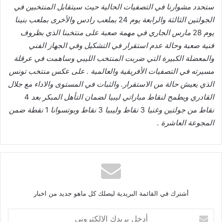
ستحدد
مشوارنا
في
التصفيات
الحالية
حيث
سيتقابل
المنتخبين
في
الجولتين
الثالثة
والرابعة
يوم
24
بملعب
رادس
والأخرى
بملعب
بنينا
يوم
28
مارس
الجاري
في
مهمة
صعبة
على
منتخبنا
الذي
بظروف
فنية
صعبة
وحالة
عدم
استقرار
في
التشكيل
وفي
الجهاز
الفني
والمعضلة
الكبيرة
التي
ضربت
المنتخب
الليبي
وساهمت
في
عرقلة
مسيرته
في
التصفيات
الأفريقية
والعالمية
.
على
عكس
منتخب
تونس
الذي
يعيش
حالة
من
الاستقرار
.
والثبات
في
المستوى
والاداء
مع
جلال
القادري
ويطمح
لنقاط
مباراتي
ليبيا
لضمان
التأهل
المبكر
بعد
4
نقاط
من
جولتين
وغنيا
3
نقاط
وليبيا
3
نقاط
وبوتسوانا
1
نقطة
ضمن
المجوعة
العاشرة
.
أشترك في القائمة البريدية ليصلك كل ماهو جديد من اخبار
أ