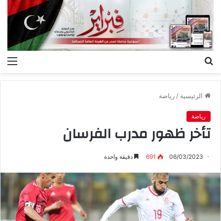
بحث
الق
عن
الرئيسية
/
رياضة
رياضة
تأخر ظهور مدرب الفرسان
06/03/2023
691
دقيقة واحدة