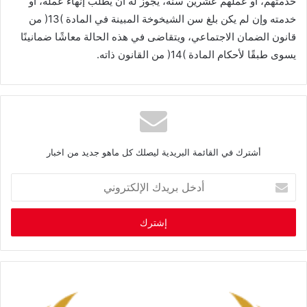
‬يسوى‭ ‬طبقًا‭ ‬لأحكام‭ ‬المادة‭ )‬14‭( ‬من‭ ‬القانون‭ ‬ذاته‭.‬
أشترك في القائمة البريدية ليصلك كل ماهو جديد من اخبار
أ
د
خ
ل
ب
ر
ي
د
ك