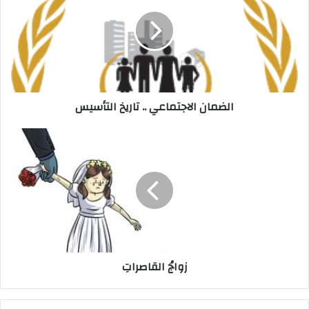
ا
ل
إ
ل
ك
ت
ر
الضمان الاجتماعي .. تاريخ التأسيس
و
ن
ي
زواجُ القاصراتِ