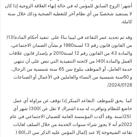
‬كاملة‭.‬
وقد‭ ‬تم‭ ‬تحديد‭ ‬عمر‭ ‬التقاعد‭ ‬في‭ ‬ليبيا‭ ‬بناءً‭ ‬على‭
‬تنفيذ‭ ‬أحكام‭ ‬المادة‭ )‬13‭(
‬28‏‭/‬01‏‭/‬2024
كما‭
‬يحق‭ ‬للموظف‭
‬تقاعد‭ ‬الشيخوخة‭ ‬إلا‭ ‬عند‭ ‬إكمال‭ ‬المؤمن‭ ‬عليه‭ ‬الذكر‭ ‬سن‭ ‬الـ‭) ‬60‭(‬،‭