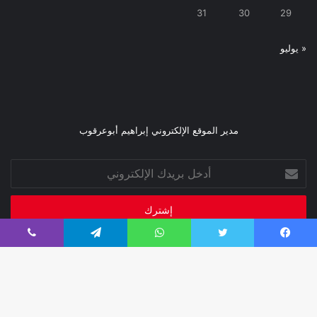
31
30
29
« يوليو
مدير الموقع الإلكتروني إبراهيم أبوعرقوب
أدخل
بريدك
الإلكتروني
فيسبوك
تويتر
واتساب
تيلقرام
ڤايبر
صحيفة فبراير 2026
تصميم إدارة تقنية المعلومات
زر