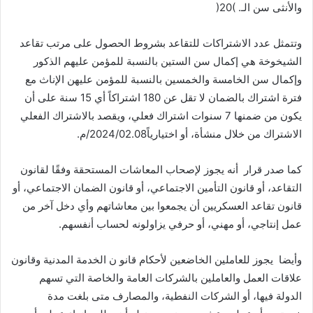
‬والأنثى‭ ‬سن‭ ‬الـ‭)‬20‭( .‬
‬الاشتراك‭ ‬من‭ ‬خلال‭ ‬منشأة،‭ ‬أو‭ ‬اختيارياً‭.‬08‏‭/‬02‏‭/‬2024م‭.‬
كما‭ ‬صدر‭ ‬قرار‭
‬عمل‭ ‬إنتاجي،‭ ‬أو‭ ‬مهني،‭ ‬أو‭ ‬حرفي‭ ‬يزاولونه‭ ‬لحساب‭ ‬أنفسهم‭.‬
وأيضا‭