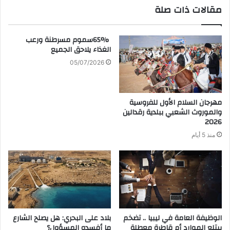
مقالات ذات صلة
‬الغذاء‭ ‬يلاحق‭ ‬الجميع‭ ‬
05/07/2026
‬2026‭ ‬
منذ 5 أيام
الوظيفة العامة في ليبيا .. تضخم
بلاد على البحري: هل يصلح الشارع
يبتلع الموارد أم قاطرة معطلة
ما أفسده المسؤول؟