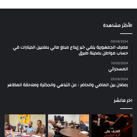
الأكثر مشاهدة
03/04/2024
مصرف الجمهورية ينفي خبر إيداع مبلغ مالي بملايين الدينارات في
حساب مواطن بمدينة طبرق
10/03/2024
المسحراتي
25/03/2024
رمضان بين الماضي والحاضر : عن التباهي والجكترة وملاحقة المظاهر
اخر مانشر