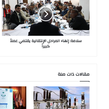
ل
إ
ل
ك
ت
ر
و
ن
سلامة: إنهاء المراحل الإنتقالية يقتضي عملاً
ي
كبيراً
مقالات ذات صلة