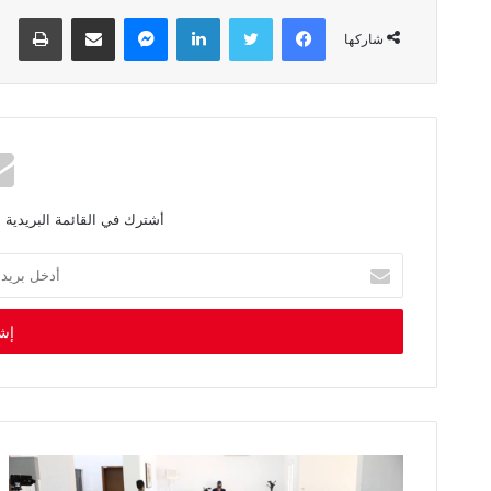
فيسبوك
تويتر
لينكدإن
ماسنجر
مشاركة عبر البريد
طباعة
شاركها
أشترك في القائمة البريدية 
أ
د
خ
ل
ب
ر
ي
د
ك
ا