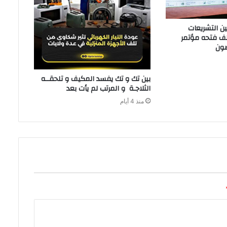
‬الثلاجـة‭ ‬و‭ ‬المرتب‭ ‬لم‭ ‬يأت‭ ‬بعد‭ ‬
منذ 4 أيام