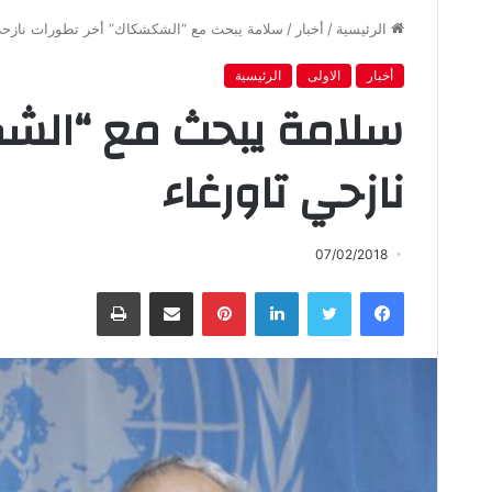
الرئيسية
/
أخبار
/
سلامة يبحث مع “الشكشكاك” أخر تطورات نازحي 
أخبار
الاولى
الرئيسية
سلامة يبحث مع “الش
نازحي تاورغاء‏
07/02/2018
فيسبوك
تويتر
لينكدإن
بينتيريست
مشاركة عبر البريد
طباعة