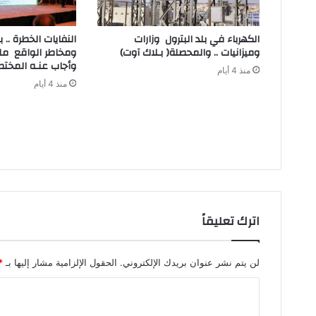
‬وميزانيات‭ .. ‬والمحصلة‭ )‬بـلاك‭ ‬آوت)
‬وأجاب‭ ‬عنـه‭ ‬المختصون
منذ 4 أيام
منذ 4 أيام
اترك تعليقاً
لن يتم نشر عنوان بريدك الإلكتروني.
الحقول الإلزامية مشار إليها بـ
*
ا
ل