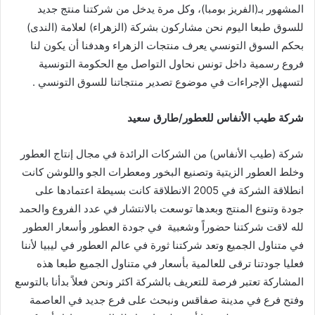
المشهور بـ(الفريز بومبا)، وكل مرة يدخل من شركتنا منتج جديد
للسوق طبعا اليوم نحن مشاركون بشركة (الزهراء) لعلامة (الندى)
بحكم السوق التونسي يعرف منتجات الزهراء وهدفنا أن يكون لنا
فروع رسمية داخل تونس نحاول التواصل مع الحكومة التونسية
لتسهيل الإجراءات في موضوع تصدير منتجاتنا للسوق التونسي .
شركة
طيب
الأنفاس
للعطور
/
طارق
سعيد
شركة (طيب الأنفاس) من الشركات الرائدة في مجال إنتاج العطور
وخلط العطور الزيتية وتصنيع البخور ومعطرات الجو واللوشن كانت
انطلاقة الشركة في 2005 الانطلاقة كانت بسيطة اعتمادها على
جودة وتنوع المنتج وبعدها توسعت بالانتشار في عدد الفروع والحمد
لله لاقت شركتنا حضوراً وشعبية في جودة العطور وأسعار العطور
في متناول الجميع وتعد شركتنا ثورة في عالم العطور في ليبيا لأننا
فعليا جودتنا ترقى للعالمية بأسعار في متناول الجميع طبعا هذه
المشاركة تعتبر فرصة للتعريف بالشركة اكثر ونحن فعلاً بدأنا بالتوسع
وفتح فرع في مدينة صفاقس ونبحث على فرع جديد في العاصمة