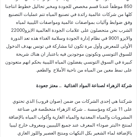
850 موظفاً عندنا قسم مخصص للجودة ومخبر تحاليل خطوط انتاجنا
كلها من شركات عالمية رائدة في تصنيع المياه تتم عمليات التصنيع
وفق ضوابط وآليات بمواصفات عالمية ومواصفات الليبية لمياه
الشرب نحن متحصلون على علامات الجودة العالمية الايزو22000
والايزو 9001 في نظام إدارة الجودة وسلامة الغذاء هذه تعد الدورة
الأولى للمعرض وأول مرة تكون لنا مشاركة في تونس بهدف الدخول
للسوق التونسي ونكونون موجودين فيه باعتبار ان هناك شريحة
كبيرة في السوق التونسي يفضلون المياه الليبية بحكم انهم متعودون
على نمط معين من المياه من ناحية الأملاح والطعم.
شركة
الزهراء
لصناعة
المواد
الغذائية
..
معتز
جعودة
شركتنا هي إحدى الشركات من ضمن (صوان قروب) الذي تحتوي
على 11 شركة ومؤسسة .. شركة الزهراء متخصَّصة في صناعة
المشروبات والمياه المعدنية والمياه الغازية وأكواب المياه بالإضافة
لمنتج «البتر صودا» المعرف عند جميع الليبيين ومعروف خارج ليبيا
بالإضافة لماء الشعير بكل النكهات ومنتج العصير واللوز الغازي