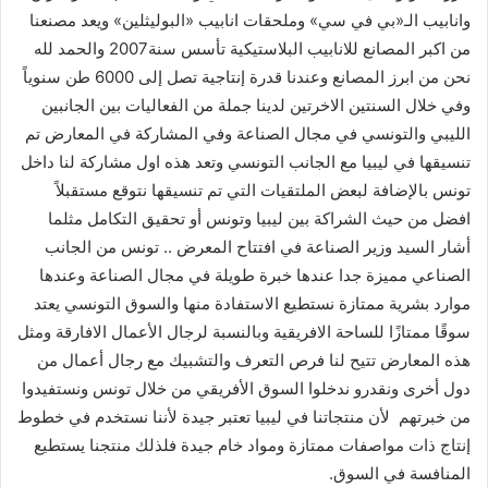
وانابيب الـ«بي في سي» وملحقات انابيب «البوليثلين» ويعد مصنعنا
من اكبر المصانع للانابيب البلاستيكية تأسس سنة2007 والحمد لله
نحن من ابرز المصانع وعندنا قدرة إنتاجية تصل إلى 6000 طن سنوياً
وفي خلال السنتين الاخرتين لدينا جملة من الفعاليات بين الجانبين
الليبي والتونسي في مجال الصناعة وفي المشاركة في المعارض تم
تنسيقها في ليبيا مع الجانب التونسي وتعد هذه اول مشاركة لنا داخل
تونس بالإضافة لبعض الملتقيات التي تم تنسيقها نتوقع مستقبلاً
افضل من حيث الشراكة بين ليبيا وتونس أو تحقيق التكامل مثلما
أشار السيد وزير الصناعة في افتتاح المعرض .. تونس من الجانب
الصناعي مميزة جدا عندها خبرة طويلة في مجال الصناعة وعندها
موارد بشرية ممتازة نستطيع الاستفادة منها والسوق التونسي يعتد
سوقًا ممتازًا للساحة الافريقية وبالنسبة لرجال الأعمال الافارقة ومثل
هذه المعارض تتيح لنا فرص التعرف والتشبيك مع رجال أعمال من
دول أخرى ونقدرو ندخلوا السوق الأفريقي من خلال تونس ونستفيدوا
من خبرتهم لأن منتجاتنا في ليبيا تعتبر جيدة لأننا نستخدم في خطوط
إنتاج ذات مواصفات ممتازة ومواد خام جيدة فلذلك منتجنا يستطيع
المنافسة في السوق.