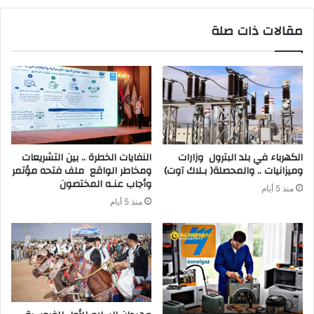
مقالات ذات صلة
‬وميزانيات‭ .. ‬والمحصلة‭ )‬بـلاك‭ ‬آوت)
‬وأجاب‭ ‬عنـه‭ ‬المختصون
منذ 5 أيام
منذ 5 أيام