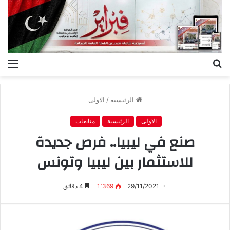
بحث
الق
عن
الرئيسية
/
الاولى
الاولى
الرئيسية
متابعات
صنع في ليبيا.. فرص جديدة
للاستثمار بين ليبيا وتونس
29/11/2021
1٬369
4 دقائق