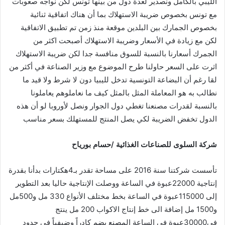
الليبي بالكامل ونصدير لعدة دول من بينها تونس لكن نواجه صعوبات
مع تونس بخصوص ضريبة الاستهلاك بما أن هناك اتفاقية ثنائية
بخصوص الجمارك بين البلدين موقعة منذ زمن تم تطبيق الاتفاقية
لكن مع زيادة في الأسعار وضريبة الاستهلاك أصبحت اكثر من
الجمرك أسعارنا بالنسبة للسوق منافسة جدا لكن ضريبة الاستهلاك
اثرت على السعر حاولنا طرح الموضوع مع وزير الصناعة في أكثر من
لقا رغم أن البضاعة التونسية تدخل لليبيا دون لا شرط ولا قيد ما
نطالب به هو المعاملة المثل بالمثل كيف ما نعاملوهم يعاملونا
بالنسبة لقدرات مصنعنا تغطي دول الجوار ونصل لأوروبا لو أن هذه
الدول تخفض الضريبة لكي يصل المنتج للمستهلك بسعر مناسب
شركة
السلوى
للصناعات
الغذائية
/
حسام
بورياح
تأسست شركتنا سنة 2016 على مساحة تقدر بـ4هكتارات بدأنا بقدرة
إنتاجية 22000عبوة في الساعة ووصلت الإنتاجية حاليا بعد التطوير
إلى 115000عبوة في الساعة بخط مختلف الأنواع 330 مل و500مل
و1500 مل إضافة الى خط إنتاج الاكواب 200 مل ينتج
في30000عبوة في الساعة المصنع يضم كادراً وضيفياً في حدود