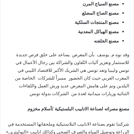
مصنع
السياج
المرن
مصنع
الصاج
المضلع
مصنع
المنتجات
السلكية
مصنع
الهياكل
المعدنية
مصنع
الجلفنه
وقد نوه م. يوسف بأن المعرض يساعد على خلق فرص جديدة
للاستثمار وتعزيز آليات التّعاون والشراكة بين رجال الأعمال في
تونس وليبيا وتعد تونس هي الشريك الأكبر للاقتصاد الليبي في
المغرب العربي حيث كان الحضور مميزاً للشركات الخاصة من
البلدين وتم على هامش المعرض عديد ورش العمل واللقاءات
الثنائية وزيارات ميدانية لعدة من الشركات بدولة تونس
مصنع
مصراته
لصناعة
الانابيب
البلستيكية
/
آسلام
مخزوم
شركتنا تقوم بصناعة الانابيب البلاستيكية وملحقاتها المستخدمة في
الزراعة وتوصيل المياه والصرف الصحي وكذالك انابيب «البوليثرين»