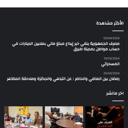
الأكثر مشاهدة
03/04/2024
مصرف الجمهورية ينفي خبر إيداع مبلغ مالي بملايين الدينارات في
حساب مواطن بمدينة طبرق
10/03/2024
المسحراتي
25/03/2024
رمضان بين الماضي والحاضر : عن التباهي والجكترة وملاحقة المظاهر
اخر مانشر