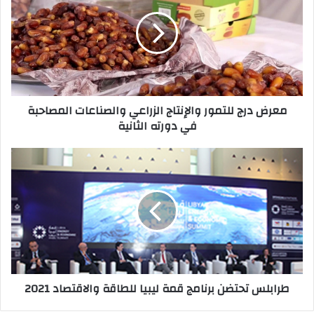
ا
ل
إ
ل
ك
ت
ر
معرض درج للتمور والإنتاج الزراعي والصناعات المصاحبة
و
في دورته الثانية
ن
ي
طرابلس تحتضن برنامج قمة ليبيا للطاقة والاقتصاد 2021