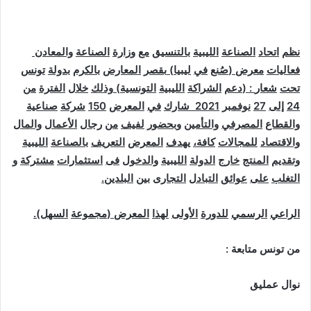
نظم
اتحاد
الصناعة
الليبية
بالتنسيق
مع
وزارة
الصناعة
والمعادن
فعاليات
معرض
(
صُنع
في
ليبيا
)
بقصر
المعارض
بالكرم
بدولة
تونس
تحت
شعار
: (
دعم
الشراكة
الليبية
التونسية
)
وذلك
خلال
الفترة
من
24
إلى
27
نوفمبر
2021
شارك
في
المعرض
150
شركة
صناعية
والقطاع
المصرفي
والتأمين
وبحضور
لفيف
من
رجال
الأعمال
والمال
والاقتصاد
للمجالات
كافة،
يهدف
المعرض
التعريف
بالصناعة
الليبية
وتقديم
المنتج
خارج
الدولة
الليبية
والدخول
فى
استثمارات
مشتركة
و
التغلب
على
عوائق
التبادل
التجارى
بين
البلدين
.
الراعي
الرسمي
للدورة
الأولى
لهذا
المعرض
(
مجموعة
السهل
).
من
تونس
متابعة
:
نوال
عمليق